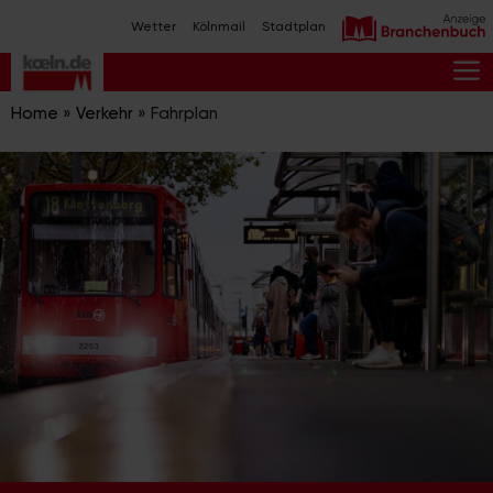
Zum
Wetter
Kölnmail
Stadtplan
Inhalt
springen
M
Home
»
Verkehr
»
Fahrplan