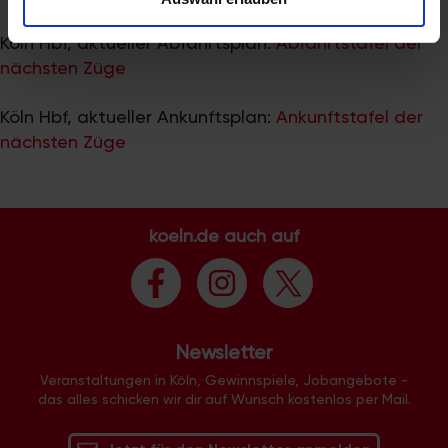
zu können und die Zugriffe auf unsere Website zu
analysieren. Außerdem geben wir Informationen zu Ihrer
Köln Hbf, aktueller Abfahrtsplan:
Abfahrtstafel der
Verwendung unserer Website an unsere Partner für
nächsten Züge
soziale Medien, Werbung und Analysen weiter. Unsere
Partner führen diese Informationen möglicherweise mit
Köln Hbf, aktueller Ankunftsplan:
Ankunftstafel der
weiteren Daten zusammen, die Sie ihnen bereitgestellt
nächsten Züge
haben oder die sie im Rahmen Ihrer Nutzung der Dienste
gesammelt haben.
koeln.de auch auf
Newsletter
Veranstaltungen in Köln, Gewinnspiele, Jobangebote -
das alles schicken wir dir auf Wunsch kostenlos per Mail.