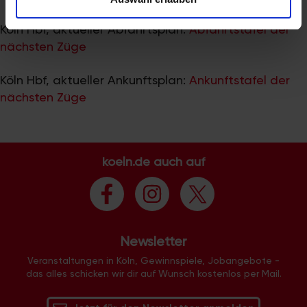
zu können und die Zugriffe auf unsere Website zu
analysieren. Außerdem geben wir Informationen zu Ihrer
Köln Hbf, aktueller Abfahrtsplan:
Abfahrtstafel der
Verwendung unserer Website an unsere Partner für
nächsten Züge
soziale Medien, Werbung und Analysen weiter. Unsere
Partner führen diese Informationen möglicherweise mit
Köln Hbf, aktueller Ankunftsplan:
Ankunftstafel der
weiteren Daten zusammen, die Sie ihnen bereitgestellt
nächsten Züge
haben oder die sie im Rahmen Ihrer Nutzung der Dienste
gesammelt haben.
koeln.de auch auf
Newsletter
Veranstaltungen in Köln, Gewinnspiele, Jobangebote -
das alles schicken wir dir auf Wunsch kostenlos per Mail.