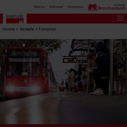
Zum
Wetter
Kölnmail
Stadtplan
Inhalt
springen
M
Home
»
Verkehr
»
Fahrplan