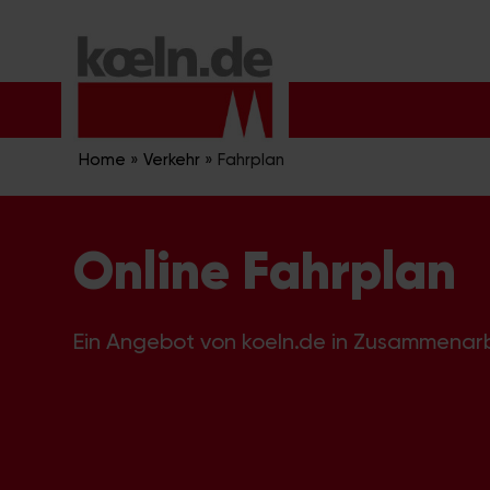
Zum
Inhalt
springen
Home
»
Verkehr
»
Fahrplan
Online Fahrplan
Ein Angebot von koeln.de in Zusammenar