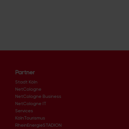
Partner
Stadt Köln
NetCologne
NetCologne Business
NetCologne IT
n
Services
KölnTourismus
RheinEnergieSTADION