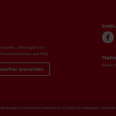
koeln
innspiele, Jobangebote -
Wunsch kostenlos per Mail.
Metro
Berlin
|
wsletter anmelden
edingungen
|
Datenschutzerklärung
|
Cookie-Einstellungen
|
Stadtb