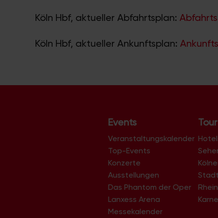
Köln Hbf, aktueller Abfahrtsplan:
Abfahrts
Köln Hbf, aktueller Ankunftsplan:
Ankunfts
Events
Tour
Veranstaltungskalender
Hotel
Top-Events
Sehe
Konzerte
Köln
Ausstellungen
Stad
Das Phantom der Oper
Rhein
Lanxess Arena
Karne
Messekalender