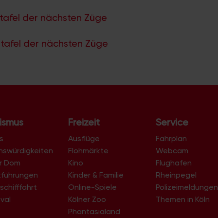
tafel der nächsten Züge
tafel der nächsten Züge
ismus
Freizeit
Service
s
Ausflüge
Fahrplan
nswürdigkeiten
Flohmärkte
Webcam
er Dom
Kino
Flughafen
tführungen
Kinder & Familie
Rheinpegel
schifffahrt
Online-Spiele
Polizeimeldunge
val
Kölner Zoo
Themen in Köln
Phantasialand