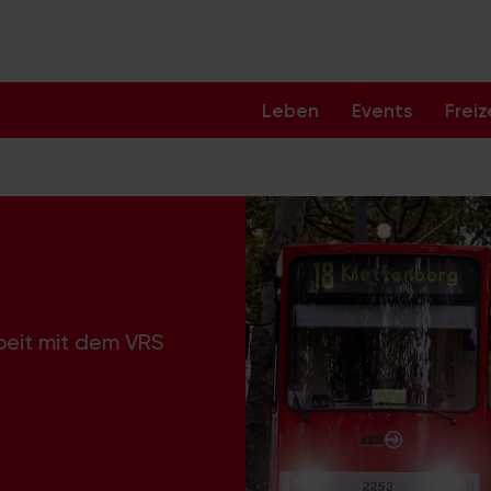
Leben
Events
Freiz
beit mit dem VRS