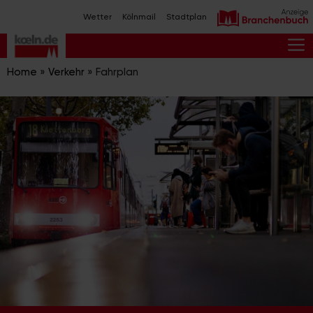
Zum
Wetter
Kölnmail
Stadtplan
Inhalt
springen
M
Home
»
Verkehr
»
Fahrplan