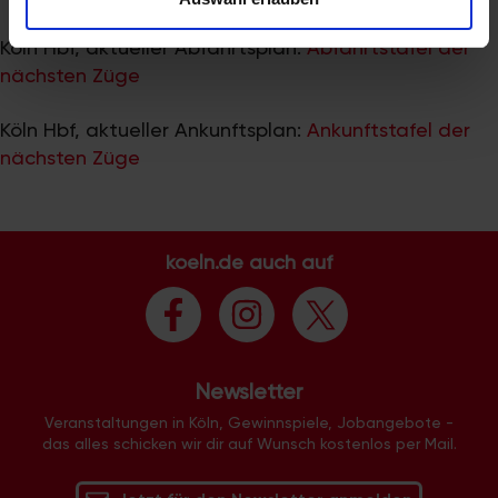
zu können und die Zugriffe auf unsere Website zu
analysieren. Außerdem geben wir Informationen zu Ihrer
Köln Hbf, aktueller Abfahrtsplan:
Abfahrtstafel der
Verwendung unserer Website an unsere Partner für
nächsten Züge
soziale Medien, Werbung und Analysen weiter. Unsere
Partner führen diese Informationen möglicherweise mit
Köln Hbf, aktueller Ankunftsplan:
Ankunftstafel der
weiteren Daten zusammen, die Sie ihnen bereitgestellt
nächsten Züge
haben oder die sie im Rahmen Ihrer Nutzung der Dienste
gesammelt haben.
koeln.de auch auf
Newsletter
Veranstaltungen in Köln, Gewinnspiele, Jobangebote -
das alles schicken wir dir auf Wunsch kostenlos per Mail.