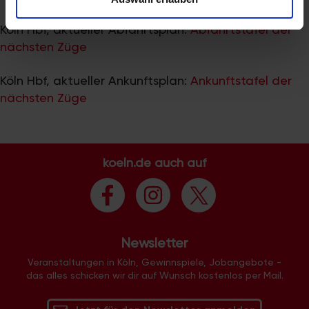
zu können und die Zugriffe auf unsere Website zu
analysieren. Außerdem geben wir Informationen zu Ihrer
Köln Hbf, aktueller Abfahrtsplan:
Abfahrtstafel der
Verwendung unserer Website an unsere Partner für
nächsten Züge
soziale Medien, Werbung und Analysen weiter. Unsere
Partner führen diese Informationen möglicherweise mit
Köln Hbf, aktueller Ankunftsplan:
Ankunftstafel der
weiteren Daten zusammen, die Sie ihnen bereitgestellt
nächsten Züge
haben oder die sie im Rahmen Ihrer Nutzung der Dienste
gesammelt haben.
koeln.de auch auf
Newsletter
Veranstaltungen in Köln, Gewinnspiele, Jobangebote -
das alles schicken wir dir auf Wunsch kostenlos per Mail.