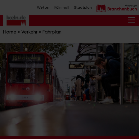
Zum
Wetter
Kölnmail
Stadtplan
Inhalt
springen
M
Home
»
Verkehr
»
Fahrplan