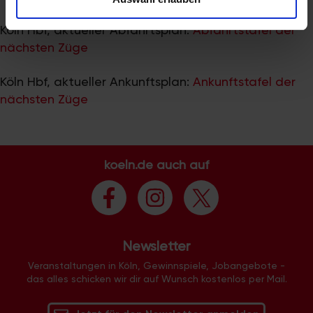
zu können und die Zugriffe auf unsere Website zu
analysieren. Außerdem geben wir Informationen zu Ihrer
Köln Hbf, aktueller Abfahrtsplan:
Abfahrtstafel der
Verwendung unserer Website an unsere Partner für
nächsten Züge
soziale Medien, Werbung und Analysen weiter. Unsere
Partner führen diese Informationen möglicherweise mit
Köln Hbf, aktueller Ankunftsplan:
Ankunftstafel der
weiteren Daten zusammen, die Sie ihnen bereitgestellt
nächsten Züge
haben oder die sie im Rahmen Ihrer Nutzung der Dienste
gesammelt haben.
koeln.de auch auf
Newsletter
Veranstaltungen in Köln, Gewinnspiele, Jobangebote -
das alles schicken wir dir auf Wunsch kostenlos per Mail.