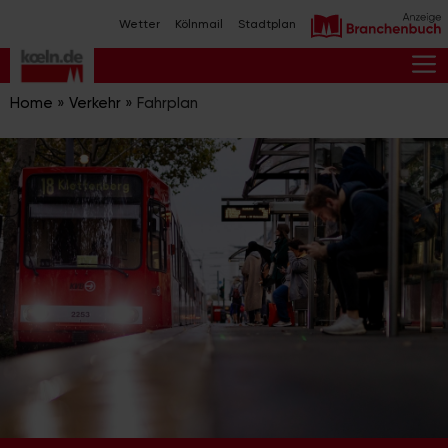
Zum
Wetter
Kölnmail
Stadtplan
Inhalt
springen
M
Home
»
Verkehr
»
Fahrplan