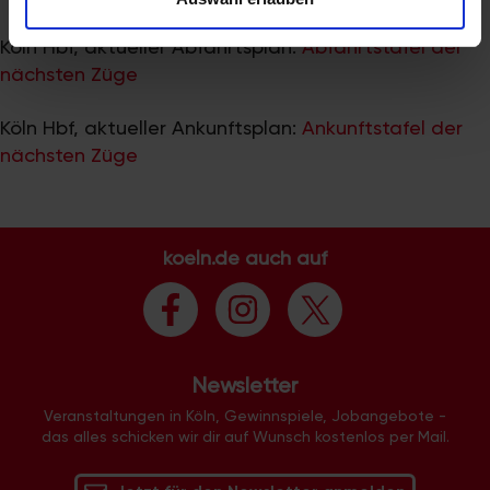
zu können und die Zugriffe auf unsere Website zu
analysieren. Außerdem geben wir Informationen zu Ihrer
Köln Hbf, aktueller Abfahrtsplan:
Abfahrtstafel der
Verwendung unserer Website an unsere Partner für
nächsten Züge
soziale Medien, Werbung und Analysen weiter. Unsere
Partner führen diese Informationen möglicherweise mit
Köln Hbf, aktueller Ankunftsplan:
Ankunftstafel der
weiteren Daten zusammen, die Sie ihnen bereitgestellt
nächsten Züge
haben oder die sie im Rahmen Ihrer Nutzung der Dienste
gesammelt haben.
koeln.de auch auf
Newsletter
Veranstaltungen in Köln, Gewinnspiele, Jobangebote -
das alles schicken wir dir auf Wunsch kostenlos per Mail.