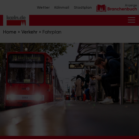
Zum
Wetter
Kölnmail
Stadtplan
Inhalt
springen
M
Home
»
Verkehr
»
Fahrplan