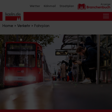
Zum
Wetter
Kölnmail
Stadtplan
Inhalt
springen
M
Home
»
Verkehr
»
Fahrplan