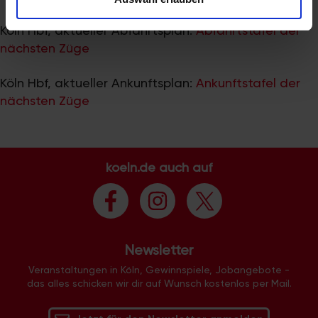
zu können und die Zugriffe auf unsere Website zu
analysieren. Außerdem geben wir Informationen zu Ihrer
Köln Hbf, aktueller Abfahrtsplan:
Abfahrtstafel der
Verwendung unserer Website an unsere Partner für
nächsten Züge
soziale Medien, Werbung und Analysen weiter. Unsere
Partner führen diese Informationen möglicherweise mit
Köln Hbf, aktueller Ankunftsplan:
Ankunftstafel der
weiteren Daten zusammen, die Sie ihnen bereitgestellt
nächsten Züge
haben oder die sie im Rahmen Ihrer Nutzung der Dienste
gesammelt haben.
koeln.de auch auf
Newsletter
Veranstaltungen in Köln, Gewinnspiele, Jobangebote -
das alles schicken wir dir auf Wunsch kostenlos per Mail.