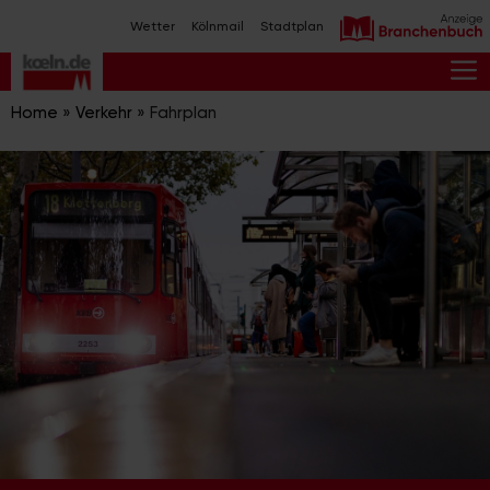
Zum
Wetter
Kölnmail
Stadtplan
Inhalt
springen
M
Home
»
Verkehr
»
Fahrplan