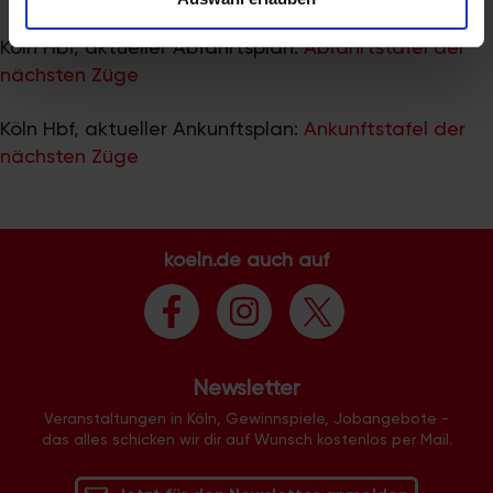
zu können und die Zugriffe auf unsere Website zu
analysieren. Außerdem geben wir Informationen zu Ihrer
Köln Hbf, aktueller Abfahrtsplan:
Abfahrtstafel der
Verwendung unserer Website an unsere Partner für
nächsten Züge
soziale Medien, Werbung und Analysen weiter. Unsere
Partner führen diese Informationen möglicherweise mit
Köln Hbf, aktueller Ankunftsplan:
Ankunftstafel der
weiteren Daten zusammen, die Sie ihnen bereitgestellt
nächsten Züge
haben oder die sie im Rahmen Ihrer Nutzung der Dienste
gesammelt haben.
koeln.de auch auf
Newsletter
Veranstaltungen in Köln, Gewinnspiele, Jobangebote -
das alles schicken wir dir auf Wunsch kostenlos per Mail.