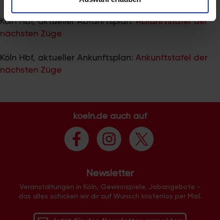
zu können und die Zugriffe auf unsere Website zu
analysieren. Außerdem geben wir Informationen zu Ihrer
Köln Hbf, aktueller Abfahrtsplan:
Abfahrtstafel der
Verwendung unserer Website an unsere Partner für
nächsten Züge
soziale Medien, Werbung und Analysen weiter. Unsere
Partner führen diese Informationen möglicherweise mit
Köln Hbf, aktueller Ankunftsplan:
Ankunftstafel der
weiteren Daten zusammen, die Sie ihnen bereitgestellt
nächsten Züge
haben oder die sie im Rahmen Ihrer Nutzung der Dienste
gesammelt haben.
koeln.de auch auf
Newsletter
Veranstaltungen in Köln, Gewinnspiele, Jobangebote -
das alles schicken wir dir auf Wunsch kostenlos per Mail.