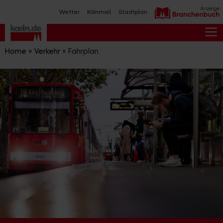
Zum
Wetter
Kölnmail
Stadtplan
Inhalt
springen
M
Home
»
Verkehr
»
Fahrplan