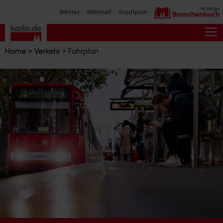
Zum
Wetter
Kölnmail
Stadtplan
Inhalt
springen
M
Home
»
Verkehr
»
Fahrplan