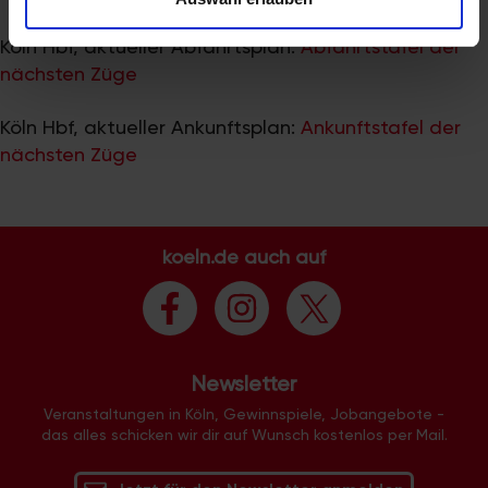
zu können und die Zugriffe auf unsere Website zu
analysieren. Außerdem geben wir Informationen zu Ihrer
Köln Hbf, aktueller Abfahrtsplan:
Abfahrtstafel der
Verwendung unserer Website an unsere Partner für
nächsten Züge
soziale Medien, Werbung und Analysen weiter. Unsere
Partner führen diese Informationen möglicherweise mit
Köln Hbf, aktueller Ankunftsplan:
Ankunftstafel der
weiteren Daten zusammen, die Sie ihnen bereitgestellt
nächsten Züge
haben oder die sie im Rahmen Ihrer Nutzung der Dienste
gesammelt haben.
koeln.de auch auf
Newsletter
Veranstaltungen in Köln, Gewinnspiele, Jobangebote -
das alles schicken wir dir auf Wunsch kostenlos per Mail.