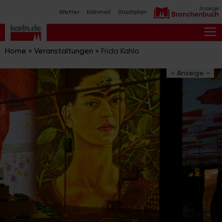
Zum
Wetter
Kölnmail
Stadtplan
Inhalt
springen
M
Home
»
Veranstaltungen
»
Frida Kahlo
– Anzeige –