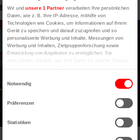
Bildergalerie zu Viva Frida Kahlo
Wir und
unsere 1 Partner
verarbeiten Ihre persönlichen
Daten, wie z. B. Ihre IP-Adresse, mithilfe von
Technologien wie Cookies, um Informationen auf Ihrem
Gerät zu speichern und darauf zuzugreifen und so
personalisierte Werbung und Inhalte, Messungen von
Werbung und Inhalten, Zielgruppenforschung sowie
Entwicklung von Angeboten zu ermöglichen. Sie
entscheiden darüber, wer Ihre Daten für welche Zwecke
nutzt. Sie können Ihre Einwilligung jederzeit über die
Cookie-Erklärung oder durch Klicken auf das Privacy
Einwilligungsauswahl
Trigger Symbol ändern oder widerrufen
Notwendig
Wenn Sie es erlauben, würden wir auch gerne:
Präferenzen
Informationen über Ihre geografische Lage
erfassen, welche bis auf einige Meter genau sein
können
Statistiken
Ihr Gerät durch aktives Scannen nach
bestimmten Merkmalen (Fingerprinting) identifizieren