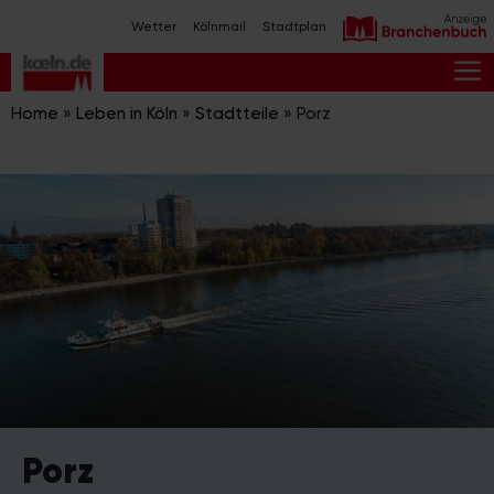
Zum
Wetter
Kölnmail
Stadtplan
Inhalt
springen
M
Home
»
Leben in Köln
»
Stadtteile
»
Porz
Porz