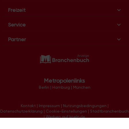
Freizeit
Service
Partner
Metropolenlinks
Berlin
|
Hamburg
|
München
Kontakt
|
Impressum
|
Nutzungsbedingungen
|
Datenschutzerklärung
|
Cookie-Einstellungen
|
Stadtbranchenbuch
|
Werben auf koeln.de