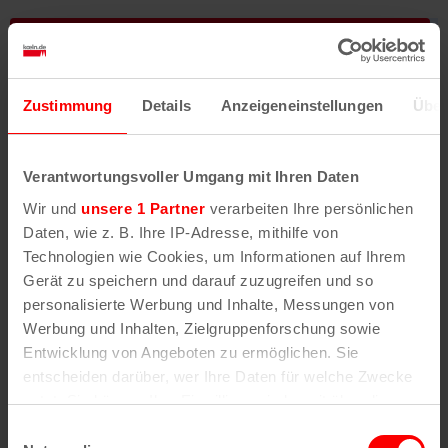
Öffentliche Einrichtungen
Vereine
Zustimmung
Details
Anzeigeneinstellungen
Über
Was bedeutet eigentlich „Nippes“?
Bis heute ist die Bedeutung nicht zweifelsfrei
Verantwortungsvoller Umgang mit Ihren Daten
geklärt. Der Name Nippes lässt sich
möglicherweise als „Haus auf einer Anhöhe“
Wir und
unsere 1 Partner
verarbeiten Ihre persönlichen
deuten („Nipp“= Anhöhe und „es“ = Haus). Im 17.
Daten, wie z. B. Ihre IP-Adresse, mithilfe von
Jahrhundert war aber auch die Gastronomie „om
Technologien wie Cookies, um Informationen auf Ihrem
Nippes“ berühmt-berüchtigt – hier „nippte“ man
Gerät zu speichern und darauf zuzugreifen und so
personalisierte Werbung und Inhalte, Messungen von
Abend für Abend am Bier. Nichtzuletzt könnte
Werbung und Inhalten, Zielgruppenforschung sowie
Nippes auch auf den Rheinarm („Niep“) verweisen,
Entwicklung von Angeboten zu ermöglichen. Sie
der einst durchs Veedel floss.
entscheiden darüber, wer Ihre Daten für welche Zwecke
nutzt. Sie können Ihre Einwilligung jederzeit über die
Was macht dein Veedel noch aus?
Cookie-Erklärung oder durch Klicken auf das Privacy
Einwilligungsauswahl