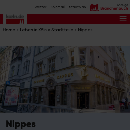
Zum
Wetter
Kölnmail
Stadtplan
Inhalt
springen
M
Home
»
Leben in Köln
»
Stadtteile
»
Nippes
Nippes