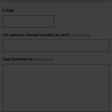
weiteren Daten zusammen, die Sie ihnen bereitgestellt
haben oder die sie im Rahmen Ihrer Nutzung der Dienste
E-Mail
gesammelt haben.
Um welches Veedel handelt es sich?
(erforderlich)
Dein Kommentar
(erforderlich)