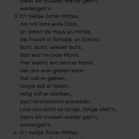
denn wir müssen weiter geh’n,
haben oder die sie im Rahmen Ihrer Nutzung der Dienste
weitergeh’n.
gesammelt haben.
D’r hellije Zinter Mätes,
dä rick lans jede Döör,
un sähnt de Huus un Hätze,
de Frösch in Schobb un Schöör.
Butz, butz, wieder butz,
dat wor ne jode Mann.
Hier wohnt ein reicher Mann,
der uns was geben kann.
Viel soll er geben,
lange soll er leben,
selig soll er sterben,
das Himmelreich erwerben.
Lass uns nicht so lange, lange steh’n,
denn wir müssen weiter geh’n,
weitergeh’n.
D’r hellije Zinter Mätes