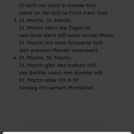
O helft mir doch in meiner Not,
sonst ist der bitt’re Frost mein Tod!
St. Martin, St. Martin,
St. Martin zieht die Zügel an,
sein Ross steht still beim armen Mann.
St. Martin mit dem Schwerte teilt
den warmen Mantel unverweilt.
St. Martin, St. Martin,
St. Martin gibt den halben still,
der Bettler rasch ihm danken will.
St. Martin aber ritt in Eil’
hinweg mit seinem Mantelteil.