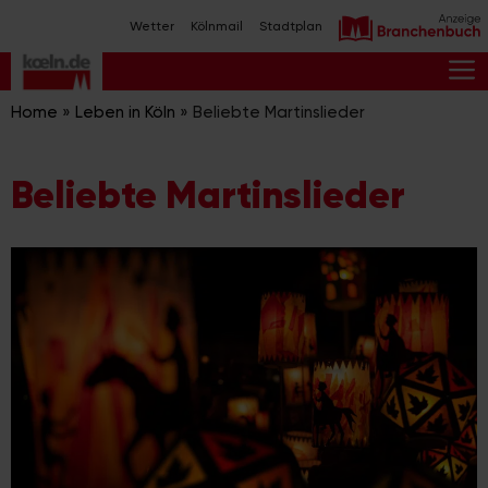
Zum
Wetter
Kölnmail
Stadtplan
Inhalt
springen
M
Home
»
Leben in Köln
»
Beliebte Martinslieder
Beliebte Martinslieder