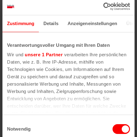
Zustimmung
Details
Anzeigeneinstellungen
Über
Verantwortungsvoller Umgang mit Ihren Daten
D’r hellije Zinter Mätes
Wir und
unsere 1 Partner
verarbeiten Ihre persönlichen
Daten, wie z. B. Ihre IP-Adresse, mithilfe von
D’r hellije Zinter Mätes,
Technologien wie Cookies, um Informationen auf Ihrem
dat wor ne jode Mann,
Gerät zu speichern und darauf zuzugreifen und so
dä jof de Kinder Kääzcher
personalisierte Werbung und Inhalte, Messungen von
un stoch se selver an.
Werbung und Inhalten, Zielgruppenforschung sowie
Butz, butz wieder butz,
Entwicklung von Angeboten zu ermöglichen. Sie
dat wor ne jode Mann.
entscheiden darüber, wer Ihre Daten für welche Zwecke
nutzt. Sie können Ihre Einwilligung jederzeit über die
Hier wohnt ein reicher Mann,
Cookie-Erklärung oder durch Klicken auf das Privacy
der uns was geben kann.
Einwilligungsauswahl
Trigger Symbol ändern oder widerrufen
Viel soll er geben, lange soll er leben,
Notwendig
selig soll er sterben,