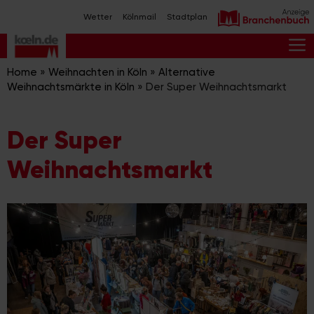
Zum
Wetter
Kölnmail
Stadtplan
Inhalt
springen
M
Home
»
Weihnachten in Köln
»
Alternative
Weihnachtsmärkte in Köln
»
Der Super Weihnachtsmarkt
Der Super
Weihnachtsmarkt