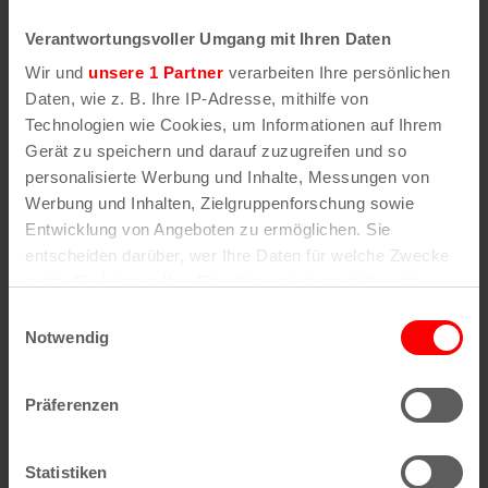
leckere Drinks, fairer Bio-Kaffee,
Verantwortungsvoller Umgang mit Ihren Daten
vegetarisches/veganes Essen und – wie es sich für
Wir und
unsere 1 Partner
verarbeiten Ihre persönlichen
einen Weihnachtsmarkt gehört – natürlich
Daten, wie z. B. Ihre IP-Adresse, mithilfe von
Glühwein und Waffeln!
Technologien wie Cookies, um Informationen auf Ihrem
Gerät zu speichern und darauf zuzugreifen und so
Bürgerhaus Stollwerck
, Dreikönigenstr. 23,
personalisierte Werbung und Inhalte, Messungen von
50678 Köln
Werbung und Inhalten, Zielgruppenforschung sowie
Entwicklung von Angeboten zu ermöglichen. Sie
06. & 07. Dezember 2025, 11 bis 19 Uhr
entscheiden darüber, wer Ihre Daten für welche Zwecke
5 Euro
nutzt. Sie können Ihre Einwilligung jederzeit über die
Cookie-Erklärung oder durch Klicken auf das Privacy
Einwilligungsauswahl
dersupermarkt.net
Trigger Symbol ändern oder widerrufen
Notwendig
Die alternativen Weihnachtsmärkte in Köln
Wenn Sie es erlauben, würden wir auch gerne:
Präferenzen
Informationen über Ihre geografische Lage
Herbrand's
erfassen, welche bis auf einige Meter genau sein
21. November bis 23. Dezember 2025
können
Statistiken