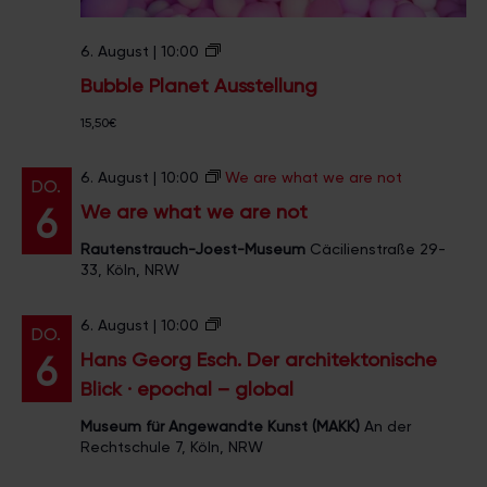
c
a
h
e
t
B
6. August | 10:00
n
u
i
Bubble Planet Ausstellung
S
b
t
b
o
15,50€
a
l
d
n
e
t
P
6. August | 10:00
We are what we are not
DO.
m
l
u
We are what we are not
6
a
s
n
Rautenstrauch-Joest-Museum
Cäcilienstraße 29-
e
e
33, Köln, NRW
u
t
m
A
u
H
6. August | 10:00
DO.
s
a
Hans Georg Esch. Der architektonische
6
s
n
t
Blick · epochal – global
s
e
G
l
Museum für Angewandte Kunst (MAKK)
An der
e
l
Rechtschule 7, Köln, NRW
o
u
r
n