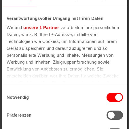
Rechtschule 7, Köln, NRW
6€
Verantwortungsvoller Umgang mit Ihren Daten
6. August | 10:00
HIER UND JETZT im Museum
Wir und
unsere 1 Partner
verarbeiten Ihre persönlichen
DO.
Ludwig. De/Collecting Memories from Turtle Island
Daten, wie z. B. Ihre IP-Adresse, mithilfe von
6
HIER UND JETZT im Museum Ludwig.
Technologien wie Cookies, um Informationen auf Ihrem
Gerät zu speichern und darauf zuzugreifen und so
De/Collecting Memories from Turtle
personalisierte Werbung und Inhalte, Messungen von
Island
Werbung und Inhalten, Zielgruppenforschung sowie
Museum Ludwig
Heinrich-Böll-Platz, Köln, NRW,
Entwicklung von Angeboten zu ermöglichen. Sie
Deutschland
entscheiden darüber, wer Ihre Daten für welche Zwecke
nutzt. Sie können Ihre Einwilligung jederzeit über die
DO.
Cookie-Erklärung oder durch Klicken auf das Privacy
Einwilligungsauswahl
6
Trigger Symbol ändern oder widerrufen
Notwendig
Wenn Sie es erlauben, würden wir auch gerne:
Präferenzen
Informationen über Ihre geografische Lage
erfassen, welche bis auf einige Meter genau sein