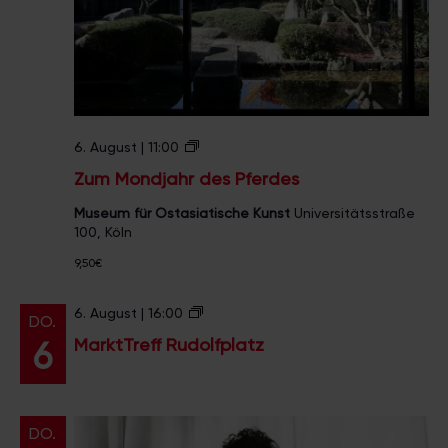
Z
6. August | 11:00
u
Zum Mondjahr des Pferdes
m
M
Museum für Ostasiatische Kunst
Universitätsstraße
o
100, Köln
n
d
9,50€
j
a
M
6. August | 16:00
h
DO.
a
r
MarktTreff Rudolfplatz
6
r
d
k
e
t
s
T
P
r
f
DO.
e