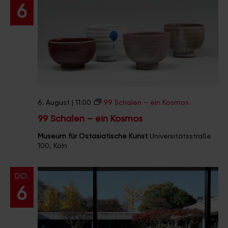
l
6
u
n
g
6. August | 11:00
99 Schalen – ein Kosmos
99 Schalen – ein Kosmos
Museum für Ostasiatische Kunst
Universitätsstraße
100, Köln
DO.
6