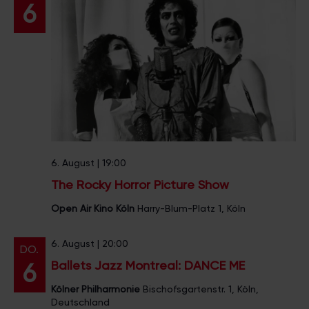
e
6
f
r
f
d
R
e
u
s
d
o
l
f
p
l
a
t
6. August | 19:00
z
The Rocky Horror Picture Show
Open Air Kino Köln
Harry-Blum-Platz 1, Köln
6. August | 20:00
DO.
Ballets Jazz Montreal: DANCE ME
6
Kölner Philharmonie
Bischofsgartenstr. 1, Köln,
Deutschland