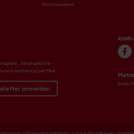
Phantasialand
koeln
innspiele, Jobangebote -
Wunsch kostenlos per Mail.
Metro
Berlin
|
wsletter anmelden
edingungen
|
Datenschutzerklärung
|
Cookie-Einstellungen
|
Stadtb