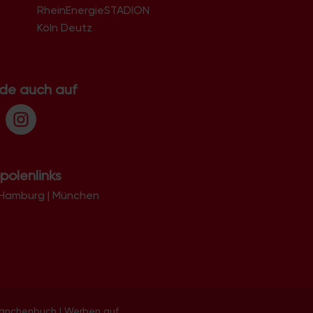
RheinEnergieSTADION
Köln Deutz
.de auch auf
polenlinks
Hamburg
|
München
ranchenbuch
|
Werben auf