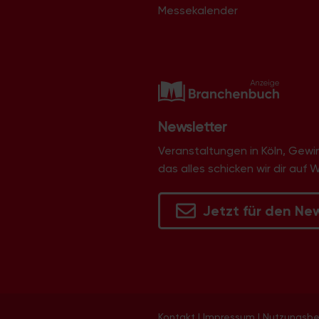
A
Messekalender
e
n
n
a
s
c
i
h
c
Newsletter
V
e
h
Veranstaltungen in Köln, Gew
das alles schicken wir dir auf 
r
t
a
Jetzt für den Ne
e
n
s
n
t
,
a
N
l
Kontakt
|
Impressum
|
Nutzungsb