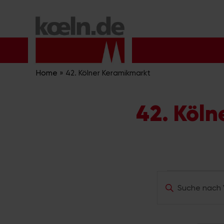
Zum
Inhalt
springen
Home
»
42. Kölner Keramikmarkt
42. Köl
Veran
V
B
e
i
t