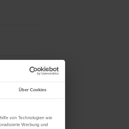
n
s
t
a
l
t
u
n
g
A
n
Über Cookies
s
i
eranstaltungen
c
h
hilfe von Technologien wie
onalisierte Werbung und
t