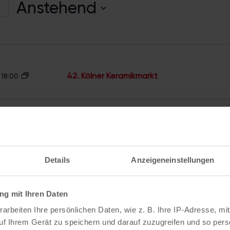
Anstehend
e
D
a
t
u
42. Kölner Keramikmarkt
-
18:00
m
a
42. Kölner Keramikmarkt
-
17:00
u
s
w
Details
Anzeigeneinstellungen
ä
h
g mit Ihren Daten
nstaltungen
Nächste
V
l
arbeiten Ihre persönlichen Daten, wie z. B. Ihre IP-Adresse, mit
uf Ihrem Gerät zu speichern und darauf zuzugreifen und so pers
e