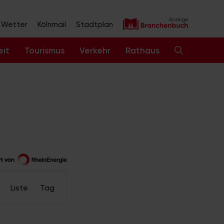
Wetter
Kölnmail
Stadtplan
eit
Tourismus
Verkehr
Rathaus
V
Liste
Tag
e
r
a