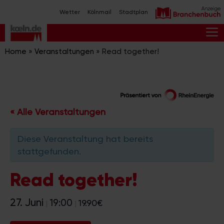
Zum
Wetter
Kölnmail
Stadtplan
Inhalt
springen
M
Home
»
Veranstaltungen
»
Read together!
« Alle Veranstaltungen
Diese Veranstaltung hat bereits
stattgefunden.
Read together!
27. Juni
19:00
19.90€
|
|