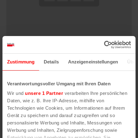
Ballets Jazz Montreal: DANCE ME
9. August | 14:00
Zustimmung
Details
Anzeigeneinstellungen
Über
Verantwortungsvoller Umgang mit Ihren Daten
Wir und
unsere 1 Partner
verarbeiten Ihre persönlichen
Daten, wie z. B. Ihre IP-Adresse, mithilfe von
Technologien wie Cookies, um Informationen auf Ihrem
Gerät zu speichern und darauf zuzugreifen und so
personalisierte Werbung und Inhalte, Messungen von
Werbung und Inhalten, Zielgruppenforschung sowie
Entwicklung von Angeboten zu ermöglichen. Sie