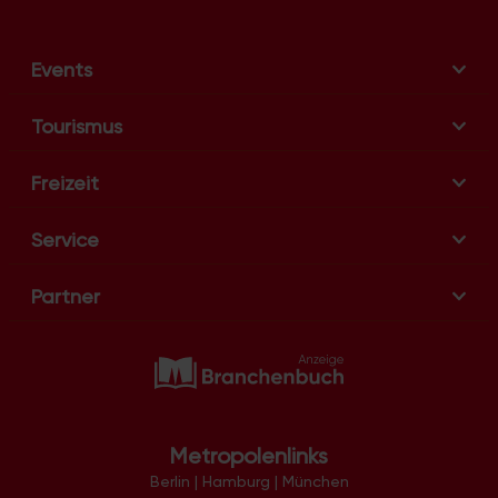
t
i
Events
o
n
Tourismus
Freizeit
Service
Partner
Metropolenlinks
Berlin
|
Hamburg
|
München