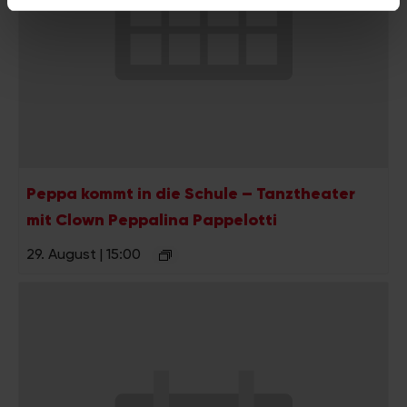
Verwendung unserer Website an unsere Partner für
soziale Medien, Werbung und Analysen weiter. Unsere
Partner führen diese Informationen möglicherweise mit
weiteren Daten zusammen, die Sie ihnen bereitgestellt
haben oder die sie im Rahmen Ihrer Nutzung der Dienste
gesammelt haben.
Peppa kommt in die Schule – Tanztheater
mit Clown Peppalina Pappelotti
29. August | 15:00