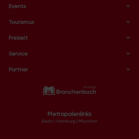
g
Events
a
t
Tourismus
i
o
Freizeit
n
Service
Partner
Metropolenlinks
Berlin
|
Hamburg
|
München