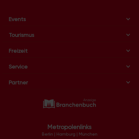
g
a
t
Events
i
o
Tourismus
n
Freizeit
Service
Partner
Metropolenlinks
Berlin
|
Hamburg
|
München