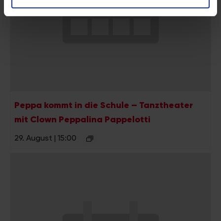
analysieren. Außerdem geben wir Informationen zu Ihrer
Verwendung unserer Website an unsere Partner für
soziale Medien, Werbung und Analysen weiter. Unsere
Partner führen diese Informationen möglicherweise mit
weiteren Daten zusammen, die Sie ihnen bereitgestellt
haben oder die sie im Rahmen Ihrer Nutzung der Dienste
gesammelt haben.
Peppa kommt in die Schule – Tanztheater
mit Clown Peppalina Pappelotti
29. August | 15:00