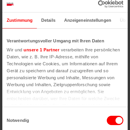
„Martel ist überragend: die Intonation fast
makellos, der Tonumfang verrückt, das Timbre
zum Schmelzen.“
Zustimmung
Details
Anzeigeneinstellungen
Über
(Feuilleton der Passauer Neuen Presse)
„…würde man nicht mit den eigenen Augen
Verantwortungsvoller Umgang mit Ihren Daten
sehen, dass da nicht Freddie Mercury selbst auf
Wir und
unsere 1 Partner
verarbeiten Ihre persönlichen
der Bühne steht, könnte man glatt meinen, wir
Daten, wie z. B. Ihre IP-Adresse, mithilfe von
erleben gerade die Wiederauferstehung des
Technologien wie Cookies, um Informationen auf Ihrem
Queen-Frontmanns höchstpersönlich.“
Gerät zu speichern und darauf zuzugreifen und so
(rockmagazine.net)
personalisierte Werbung und Inhalte, Messungen von
Werbung und Inhalten, Zielgruppenforschung sowie
„Der Kanadier Marc Martel begeistert .. mit
Entwicklung von Angeboten zu ermöglichen. Sie
perfektem Gesangsstil.“
entscheiden darüber, wer Ihre Daten für welche Zwecke
(Hamburger Abendblatt)
nutzt. Sie können Ihre Einwilligung jederzeit über die
Cookie-Erklärung oder durch Klicken auf das Privacy
Einwilligungsauswahl
„Mitreißend wie Queen: Sänger Marc Martel und
Trigger Symbol ändern oder widerrufen
Notwendig
seine Band „One Vision of Queen“ ließen das