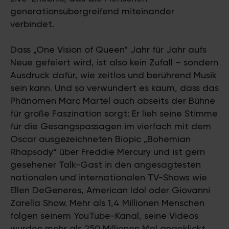
generationsübergreifend miteinander
verbindet.
Dass „One Vision of Queen“ Jahr für Jahr aufs
Neue gefeiert wird, ist also kein Zufall – sondern
Ausdruck dafür, wie zeitlos und berührend Musik
sein kann. Und so verwundert es kaum, dass das
Phänomen Marc Martel auch abseits der Bühne
für große Faszination sorgt: Er lieh seine Stimme
für die Gesangspassagen im vierfach mit dem
Oscar ausgezeichneten Biopic „Bohemian
Rhapsody“ über Freddie Mercury und ist gern
gesehener Talk-Gast in den angesagtesten
nationalen und internationalen TV-Shows wie
Ellen DeGeneres, American Idol oder Giovanni
Zarella Show. Mehr als 1,4 Millionen Menschen
folgen seinem YouTube-Kanal, seine Videos
wurden mehr als 250 Millionen Mal angeklickt.