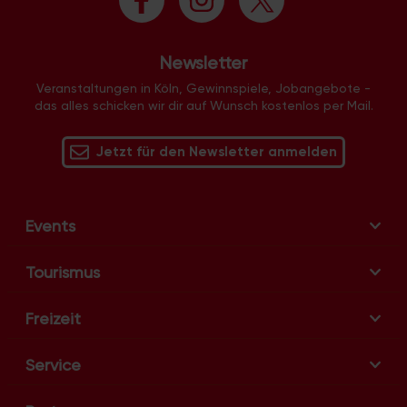
u
n
g
Newsletter
-
N
Veranstaltungen in Köln, Gewinnspiele, Jobangebote -
das alles schicken wir dir auf Wunsch kostenlos per Mail.
a
v
Jetzt für den Newsletter anmelden
i
g
a
t
Events
i
o
Tourismus
n
Freizeit
Service