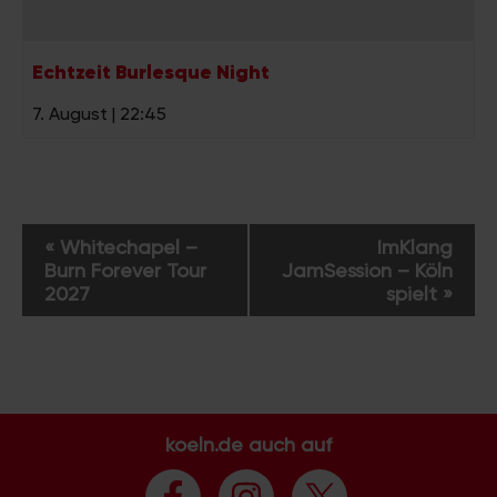
Echtzeit Burlesque Night
7. August | 22:45
V
«
Whitechapel –
ImKlang
e
Burn Forever Tour
JamSession – Köln
r
2027
spielt
»
a
n
s
t
a
koeln.de auch auf
l
t