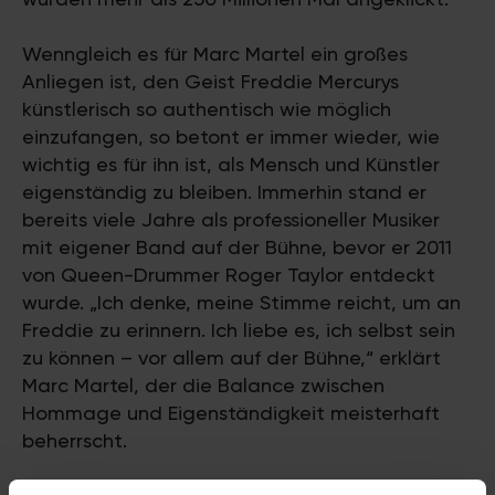
Wenngleich es für Marc Martel ein großes
Anliegen ist, den Geist Freddie Mercurys
künstlerisch so authentisch wie möglich
einzufangen, so betont er immer wieder, wie
wichtig es für ihn ist, als Mensch und Künstler
eigenständig zu bleiben. Immerhin stand er
bereits viele Jahre als professioneller Musiker
mit eigener Band auf der Bühne, bevor er 2011
von Queen-Drummer Roger Taylor entdeckt
wurde. „Ich denke, meine Stimme reicht, um an
Freddie zu erinnern. Ich liebe es, ich selbst sein
zu können – vor allem auf der Bühne,“ erklärt
Marc Martel, der die Balance zwischen
Hommage und Eigenständigkeit meisterhaft
beherrscht.