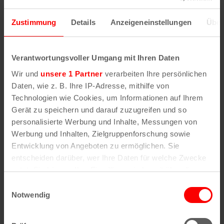
Zustimmung
Details
Anzeigeneinstellungen
Über
Verantwortungsvoller Umgang mit Ihren Daten
Wir und
unsere 1 Partner
verarbeiten Ihre persönlichen
Daten, wie z. B. Ihre IP-Adresse, mithilfe von
Technologien wie Cookies, um Informationen auf Ihrem
Gerät zu speichern und darauf zuzugreifen und so
personalisierte Werbung und Inhalte, Messungen von
Werbung und Inhalten, Zielgruppenforschung sowie
Entwicklung von Angeboten zu ermöglichen. Sie
Rose Tattoo – RocknRoll Outlaws – One Last
entscheiden darüber, wer Ihre Daten für welche Zwecke
Ride
nutzt. Sie können Ihre Einwilligung jederzeit über die
7. August | 19:00
Cookie-Erklärung oder durch Klicken auf das Privacy
Einwilligungsauswahl
Trigger Symbol ändern oder widerrufen
Notwendig
Wenn Sie es erlauben, würden wir auch gerne: