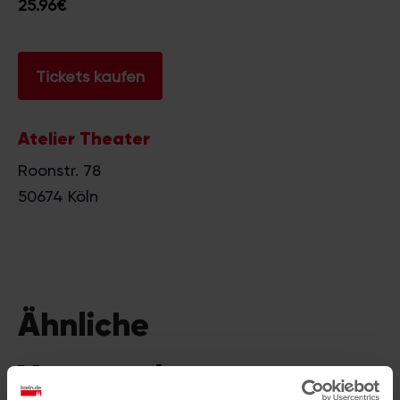
25.96€
Tickets kaufen
Atelier Theater
Roonstr. 78
50674
Köln
Ähnliche
Veranstaltungen