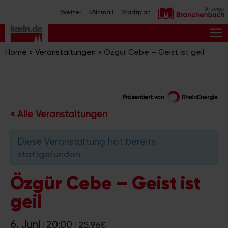
Zum
Wetter
Kölnmail
Stadtplan
Inhalt
springen
M
Home
»
Veranstaltungen
»
Özgür Cebe – Geist ist geil
« Alle Veranstaltungen
Diese Veranstaltung hat bereits
stattgefunden.
Özgür Cebe – Geist ist
geil
6. Juni
20:00
25.96€
|
|