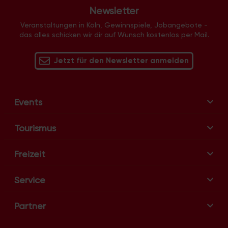
g
Newsletter
-
N
Veranstaltungen in Köln, Gewinnspiele, Jobangebote -
das alles schicken wir dir auf Wunsch kostenlos per Mail.
a
v
Jetzt für den Newsletter anmelden
i
g
a
t
Events
i
o
Tourismus
n
Freizeit
Service
Partner