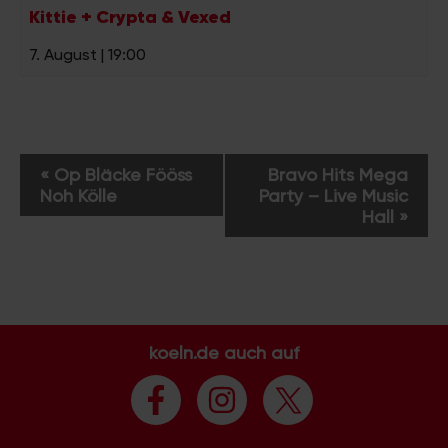
Kittie + Crypta & Vexed
7. August | 19:00
V
«
Op Bläcke Fööss
Bravo Hits Mega
e
Noh Kölle
Party – Live Music
r
Hall
»
a
n
s
t
a
koeln.de auch auf
l
t
u
n