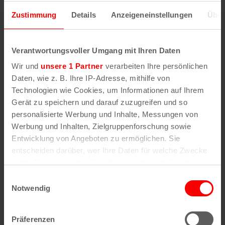
Zustimmung
Details
Anzeigeneinstellungen
Über
Ähnliche
Verantwortungsvoller Umgang mit Ihren Daten
Veranstaltungen
Wir und
unsere 1 Partner
verarbeiten Ihre persönlichen
Daten, wie z. B. Ihre IP-Adresse, mithilfe von
Technologien wie Cookies, um Informationen auf Ihrem
Gerät zu speichern und darauf zuzugreifen und so
personalisierte Werbung und Inhalte, Messungen von
Werbung und Inhalten, Zielgruppenforschung sowie
Entwicklung von Angeboten zu ermöglichen. Sie
entscheiden darüber, wer Ihre Daten für welche Zwecke
nutzt. Sie können Ihre Einwilligung jederzeit über die
Cookie-Erklärung oder durch Klicken auf das Privacy
Einwilligungsauswahl
Trigger Symbol ändern oder widerrufen
Notwendig
Wenn Sie es erlauben, würden wir auch gerne:
Präferenzen
Informationen über Ihre geografische Lage