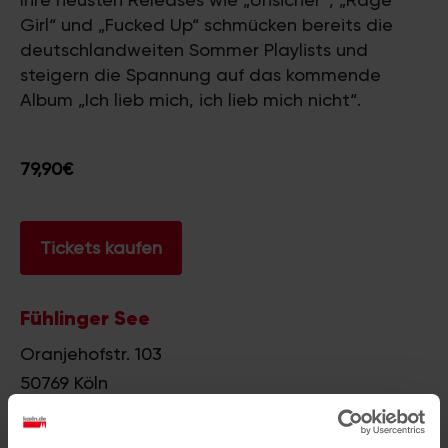
Girl“ und „Fucked Up“ schmücken bereits die
deutschlandweiten Sommer Playlists und
steigern die Spannung auf das kommende
Album „Ich lieb mich, ich lieb mich nicht“.
79,90€
Tickets kaufen
Fühlinger See
Oranjehofstr. 103
50769
Köln