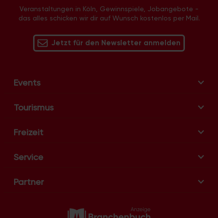
a
Veranstaltungen in Köln, Gewinnspiele, Jobangebote -
v
das alles schicken wir dir auf Wunsch kostenlos per Mail.
i
g
Jetzt für den Newsletter anmelden
a
t
i
Events
o
n
Tourismus
Freizeit
Service
Partner