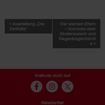
V
«
Ausstellung „Die
Vier werden Eltern
e
Zeitfalle“
– Komödie über
r
Kinderwunsch und
a
Regenbogenfamili
e
»
n
s
t
a
l
t
koeln.de auch auf
u
n
g
-
N
Newsletter