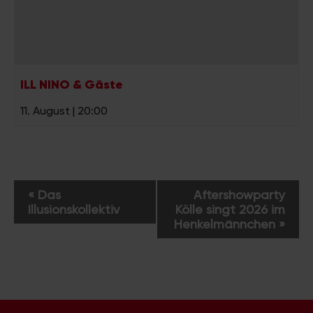
ILL NINO & Gäste
11. August | 20:00
V
«
Das
Aftershowparty
e
Illusionskollektiv
Kölle singt 2026 im
r
Henkelmännchen
»
a
n
s
t
a