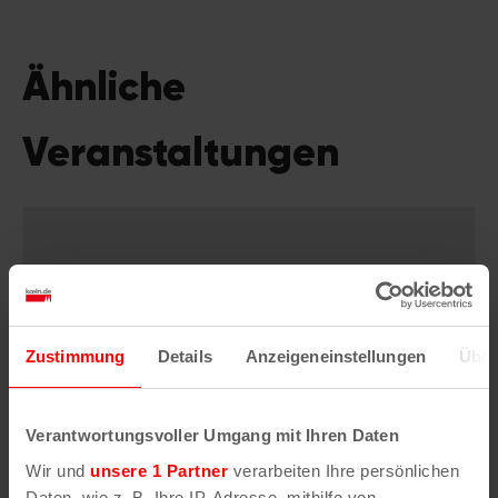
Ähnliche
Veranstaltungen
Zustimmung
Details
Anzeigeneinstellungen
Über
Verantwortungsvoller Umgang mit Ihren Daten
Wir und
unsere 1 Partner
verarbeiten Ihre persönlichen
Daten, wie z. B. Ihre IP-Adresse, mithilfe von