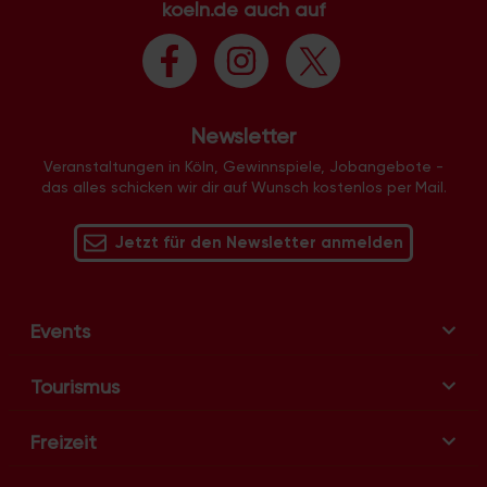
koeln.de auch auf
l
t
u
n
g
Newsletter
-
N
Veranstaltungen in Köln, Gewinnspiele, Jobangebote -
das alles schicken wir dir auf Wunsch kostenlos per Mail.
a
v
Jetzt für den Newsletter anmelden
i
g
a
t
Events
i
o
Tourismus
n
Freizeit