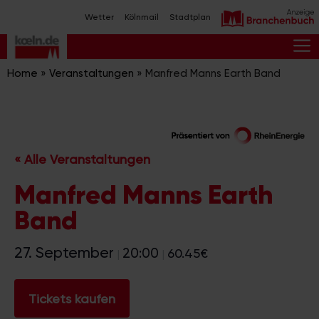
Zum
Wetter
Kölnmail
Stadtplan
Inhalt
springen
M
Home
»
Veranstaltungen
»
Manfred Manns Earth Band
« Alle Veranstaltungen
Manfred Manns Earth
Band
27. September
20:00
60.45€
|
|
Tickets kaufen