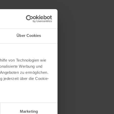
Über Cookies
hilfe von Technologien wie
onalisierte Werbung und
 Angeboten zu ermöglichen.
g jederzeit über die Cookie-
 Comedy – Open
go
| 20:00
au sein können
zieren
Marketing