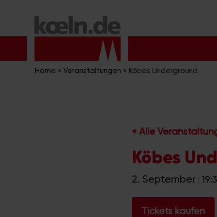
Zum
Inhalt
springen
Home
»
Veranstaltungen
»
Köbes Underground
« Alle Veranstaltu
Köbes Un
2. September
19:
|
Tickets kaufen