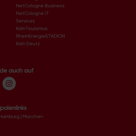
NetCologne Business
NetCologne IT
n
Services
KölnTourismus
RheinEnergieSTADION
Köln Deutz
.de auch auf
polenlinks
Hamburg
|
München