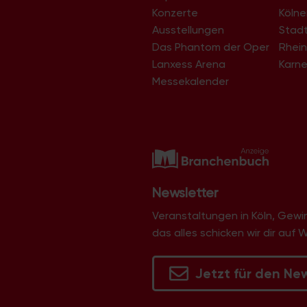
g
Konzerte
Köln
-
Ausstellungen
Stad
N
Das Phantom der Oper
Rhein
a
Lanxess Arena
Karne
v
Messekalender
i
g
a
t
i
Newsletter
o
n
Veranstaltungen in Köln, Gew
das alles schicken wir dir auf 
Jetzt für den Ne