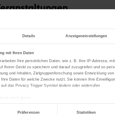
Veranstaltungen
Details
Anzeigeneinstellungen
g mit Ihren Daten
arbeiten Ihre persönlichen Daten, wie z. B. Ihre IP-Adresse, mit
uf Ihrem Gerät zu speichern und darauf zuzugreifen und so pers
ung und Inhalten, Zielgruppenforschung sowie Entwicklung von
 Ihre Daten für welche Zwecke nutzt. Sie können Ihre Einwilligun
 auf das Privacy Trigger Symbol ändern oder widerrufen
Echtzeit Comedy – Open
Echtzeit
stag
Mic & Bingo
Mic + Bin
n wir auch gerne:
11. August | 20:00
12. August 
re geografische Lage erfassen, welche bis auf einige Meter gen
es Scannen nach bestimmten Merkmalen (Fingerprinting) identifi
Präferenzen
Statistiken