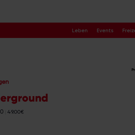
Leben
Events
Freiz
ngen
derground
30
49.00€
|