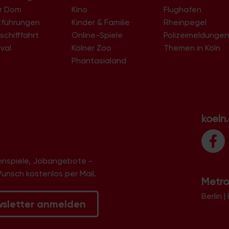
er Dom
Kino
Flughafen
tführungen
Kinder & Familie
Rheinpegel
schifffahrt
Online-Spiele
Polizeimeldunge
val
Kölner Zoo
Themen in Köln
Phantasialand
koeln
innspiele, Jobangebote -
Wunsch kostenlos per Mail.
Metro
Berlin
|
wsletter anmelden