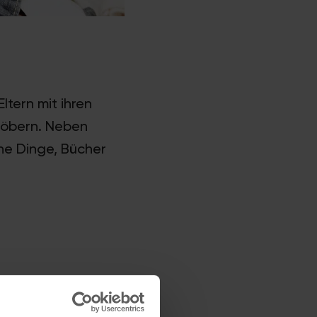
ltern mit ihren
töbern. Neben
che Dinge, Bücher