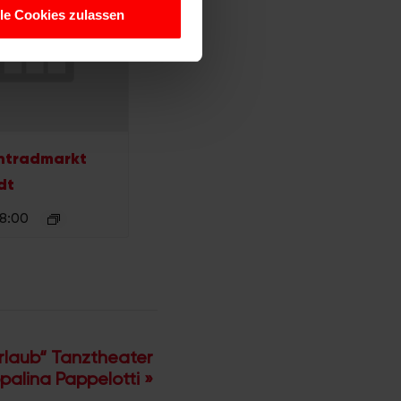
hrer Verwendung unserer
lle Cookies zulassen
 führen diese Informationen
ie im Rahmen Ihrer Nutzung
htradmarkt
dt
 8:00
laub“ Tanztheater
palina Pappelotti
»