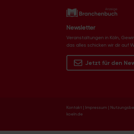
g
a
t
i
Newsletter
o
Veranstaltungen in Köln, Gew
n
das alles schicken wir dir auf 
Jetzt für den Ne
Kontakt
|
Impressum
|
Nutzungsb
koeln.de