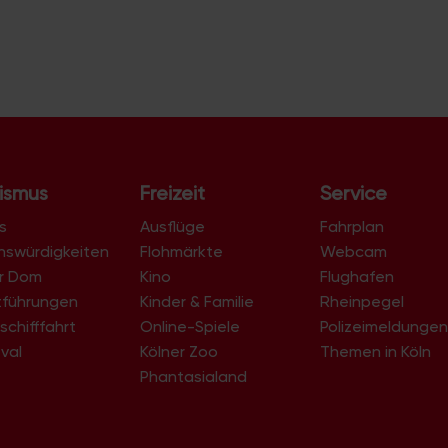
ismus
Freizeit
Service
s
Ausflüge
Fahrplan
nswürdigkeiten
Flohmärkte
Webcam
er Dom
Kino
Flughafen
tführungen
Kinder & Familie
Rheinpegel
schifffahrt
Online-Spiele
Polizeimeldunge
val
Kölner Zoo
Themen in Köln
Phantasialand