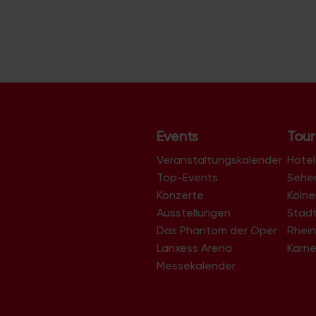
r
a
n
s
t
a
l
Events
Tour
t
Veranstaltungskalender
u
Hotel
Top-Events
Sehe
n
Konzerte
Köln
g
Ausstellungen
Stad
-
Das Phantom der Oper
Rhein
N
Lanxess Arena
Karne
a
Messekalender
v
i