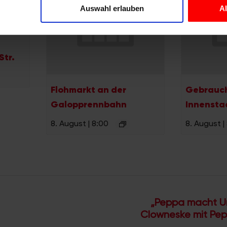
Website zu analysieren. Außerdem geben wir Informationen zu I
Auswahl erlauben
A
r soziale Medien, Werbung und Analysen weiter. Unsere Partner
 Daten zusammen, die Sie ihnen bereitgestellt haben oder die s
n.
Str.
Flohmarkt an der
Gebrauc
Galopprennbahn
Innensta
8. August | 8:00
8. August |
„Peppa macht Ur
Clowneske mit Pep