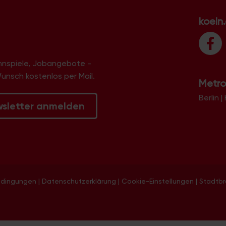
koeln
innspiele, Jobangebote -
Wunsch kostenlos per Mail.
Metro
Berlin
|
wsletter anmelden
edingungen
|
Datenschutzerklärung
|
Cookie-Einstellungen
|
Stadtb