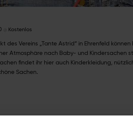
00
Kostenlos
@
t des Vereins „Tante Astrid“ in Ehrenfeld können E
icher Atmosphäre nach Baby- und Kindersachen s
chen findet ihr hier auch Kinderkleidung, nützli
schöne Sachen.