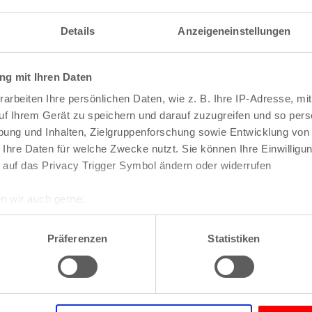
Details
Anzeigeneinstellungen
ebsite anzeigen
g mit Ihren Daten
arbeiten Ihre persönlichen Daten, wie z. B. Ihre IP-Adresse, mit
omepage
uf Ihrem Gerät zu speichern und darauf zuzugreifen und so pers
ung und Inhalten, Zielgruppenforschung sowie Entwicklung von
 Ihre Daten für welche Zwecke nutzt. Sie können Ihre Einwilligun
 auf das Privacy Trigger Symbol ändern oder widerrufen
n wir auch gerne:
Veranstaltungen
re geografische Lage erfassen, welche bis auf einige Meter gen
es Scannen nach bestimmten Merkmalen (Fingerprinting) identifi
Präferenzen
Statistiken
ie Ihre persönlichen Daten verarbeitet werden, und legen Sie I
nhalte und Anzeigen zu personalisieren, Funktionen für soziale