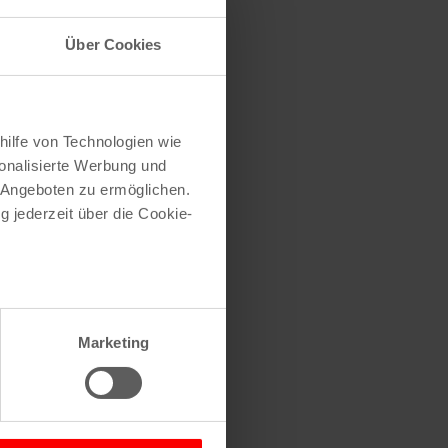
Über Cookies
hilfe von Technologien wie
onalisierte Werbung und
 Angeboten zu ermöglichen.
g jederzeit über die Cookie-
au sein können
zieren
Marketing
hre Präferenzen im
Abschnitt
 Medien anbieten zu können