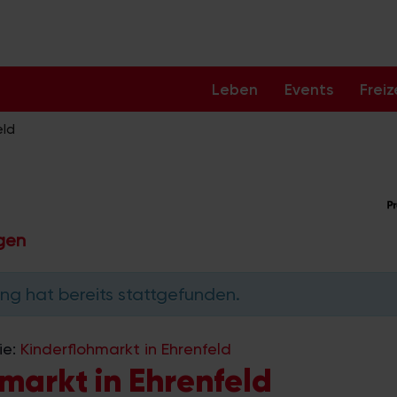
Leben
Events
Freiz
eld
ngen
ng hat bereits stattgefunden.
ie:
Kinderflohmarkt in Ehrenfeld
markt in Ehrenfeld