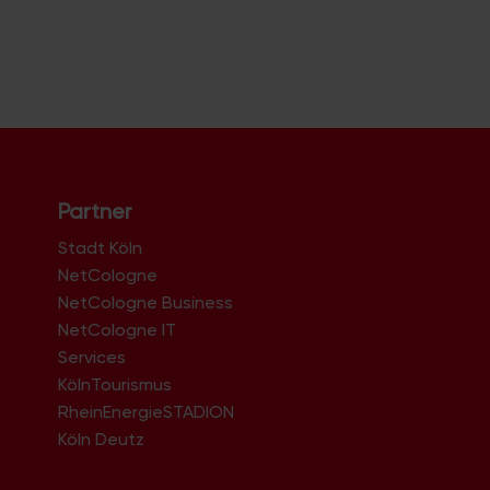
Partner
Stadt Köln
NetCologne
NetCologne Business
NetCologne IT
n
Services
KölnTourismus
RheinEnergieSTADION
Köln Deutz