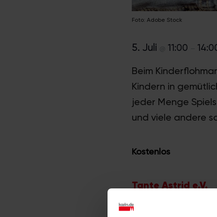
Foto: Adobe Stock
5. Juli
11:00
14:
@
–
Beim Kinderflohmark
Kindern in gemütl
jeder Menge Spielsa
und viele andere 
Kostenlos
Tante Astrid e.V.
Vogelsanger Str. 282
50825
Köln