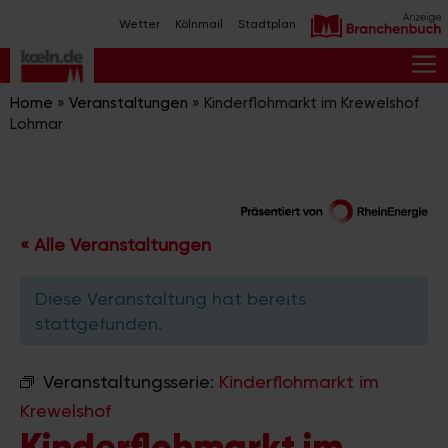
Zum
Wetter
Kölnmail
Stadtplan
Inhalt
springen
M
Home
»
Veranstaltungen
»
Kinderflohmarkt im Krewelshof
Lohmar
« Alle Veranstaltungen
Diese Veranstaltung hat bereits
stattgefunden.
Veranstaltungsserie:
Kinderflohmarkt im
Krewelshof
Kinderflohmarkt im