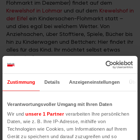
Flohmarkt im Dezember) findet auf dem
Krewelshof in Lohmar
und auf dem
Krewelshof in
der Eifel
ein Kindersachen-Flohmarkt statt –
und dies egal bei welchem Wetter. Von
Anziehsachen, über Stofftiere, Spiele, Bücher bis
hin zu Kinderwagen und Bettchen: Hier findet ihr
alles für das Kind. Ihr möchtet selbst etwas
verkaufen?
Kostenlos
Zustimmung
Details
Anzeigeneinstellungen
Über
Krewelshof Lohmar
Verantwortungsvoller Umgang mit Ihren Daten
Krewelshof 1
Wir und
unsere 1 Partner
verarbeiten Ihre persönlichen
53797
Lohmar
Daten, wie z. B. Ihre IP-Adresse, mithilfe von
(02256) 7156
Technologien wie Cookies, um Informationen auf Ihrem
Gerät zu speichern und darauf zuzugreifen und so