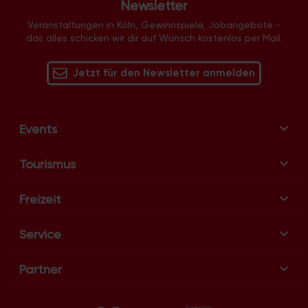
Newsletter
-
N
Veranstaltungen in Köln, Gewinnspiele, Jobangebote -
das alles schicken wir dir auf Wunsch kostenlos per Mail.
a
v
Jetzt für den Newsletter anmelden
i
g
a
t
Events
i
o
Tourismus
n
Freizeit
Service
Partner