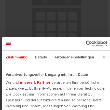
Zustimmung
Details
Anzeigeneinstellungen
Über
Verantwortungsvoller Umgang mit Ihren Daten
Backyard Open Air: Döll , Lakmann , Die P ,
Wir und
unsere 1 Partner
verarbeiten Ihre persönlichen
Jace , AzudemSK , Ivo der Bandit
Daten, wie z. B. Ihre IP-Adresse, mithilfe von Technologien
8. August | 13:00
wie Cookies, um Informationen auf Ihrem Gerät zu
speichern und darauf zuzugreifen und so personalisierte
Werbung und Inhalte, Messungen von Werbung und