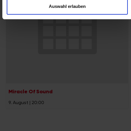
Auswahl erlauben
können und die Zugriffe auf unsere Website zu analysieren.
Außerdem geben wir Informationen zu Ihrer Verwendung
unserer Website an unsere Partner für soziale Medien,
Werbung und Analysen weiter. Unsere Partner führen diese
Informationen möglicherweise mit weiteren Daten
zusammen, die Sie ihnen bereitgestellt haben oder die sie
im Rahmen Ihrer Nutzung der Dienste gesammelt haben.
Miracle Of Sound
9. August | 20:00