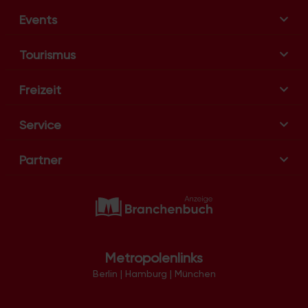
a
Events
t
i
Tourismus
o
n
Freizeit
Service
Partner
Metropolenlinks
Berlin
|
Hamburg
|
München