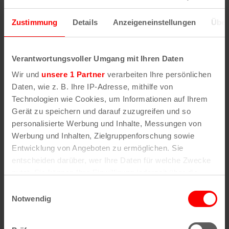
Open Air am Tanzbrunnen Köln
Zustimmung
Details
Anzeigeneinstellungen
Über
Rheinparkweg 1
50679
Köln
Verantwortungsvoller Umgang mit Ihren Daten
Wir und
unsere 1 Partner
verarbeiten Ihre persönlichen
Ähnliche
Daten, wie z. B. Ihre IP-Adresse, mithilfe von
Technologien wie Cookies, um Informationen auf Ihrem
Veranstaltungen
Gerät zu speichern und darauf zuzugreifen und so
personalisierte Werbung und Inhalte, Messungen von
Werbung und Inhalten, Zielgruppenforschung sowie
Entwicklung von Angeboten zu ermöglichen. Sie
entscheiden darüber, wer Ihre Daten für welche Zwecke
nutzt. Sie können Ihre Einwilligung jederzeit über die
Cookie-Erklärung oder durch Klicken auf das Privacy
Einwilligungsauswahl
Trigger Symbol ändern oder widerrufen
Notwendig
Wenn Sie es erlauben, würden wir auch gerne: