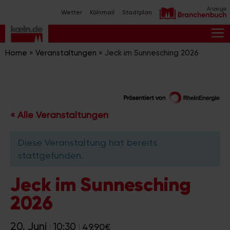
Zum
Wetter
Kölnmail
Stadtplan
Inhalt
springen
M
Home
»
Veranstaltungen
»
Jeck im Sunnesching 2026
« Alle Veranstaltungen
Diese Veranstaltung hat bereits
stattgefunden.
Jeck im Sunnesching
2026
20. Juni
10:30
49,90€
|
|