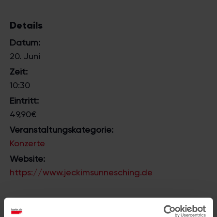
Details
Datum:
20. Juni
Zeit:
10:30
Eintritt:
49,90€
Veranstaltungskategorie:
Konzerte
Website:
https://www.jeckimsunnesching.de