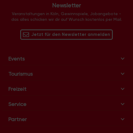
Newsletter
g
-
Veranstaltungen in Köln, Gewinnspiele, Jobangebote -
das alles schicken wir dir auf Wunsch kostenlos per Mail.
N
a
v
Jetzt für den Newsletter anmelden
i
g
a
Events
t
i
Tourismus
o
n
Freizeit
Service
Partner