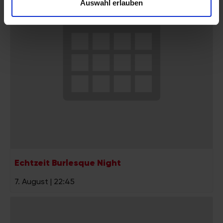
Auswahl erlauben
zu können und die Zugriffe auf unsere Website zu
analysieren. Außerdem geben wir Informationen zu Ihrer
Verwendung unserer Website an unsere Partner für
soziale Medien, Werbung und Analysen weiter. Unsere
Partner führen diese Informationen möglicherweise mit
weiteren Daten zusammen, die Sie ihnen bereitgestellt
haben oder die sie im Rahmen Ihrer Nutzung der Dienste
gesammelt haben.
Echtzeit Burlesque Night
7. August | 22:45