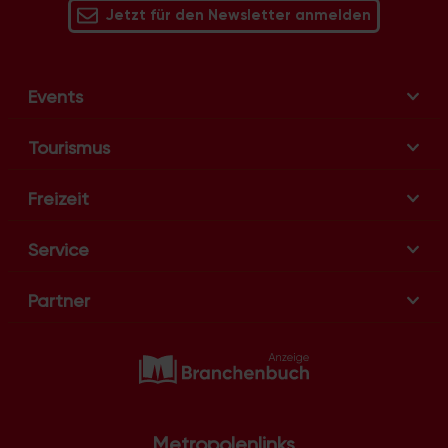
v
Jetzt für den Newsletter anmelden
i
g
a
Events
t
i
Tourismus
o
n
Freizeit
Service
Partner
Metropolenlinks