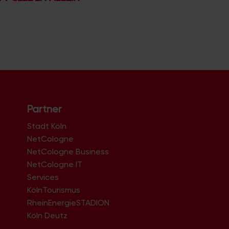
Partner
Stadt Köln
NetCologne
NetCologne Business
NetCologne IT
n
Services
KölnTourismus
RheinEnergieSTADION
Köln Deutz