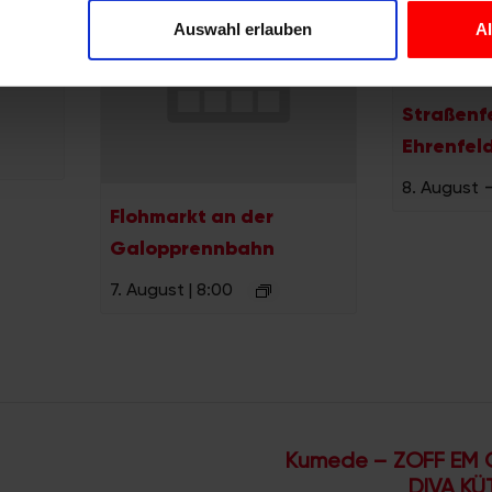
Website zu analysieren. Außerdem geben wir Informationen zu I
Auswahl erlauben
A
r soziale Medien, Werbung und Analysen weiter. Unsere Partner
 Daten zusammen, die Sie ihnen bereitgestellt haben oder die s
n.
Straßenf
Ehrenfeld
8. August
Flohmarkt an der
Galopprennbahn
7. August | 8:00
Kumede – ZOFF EM 
DIVA KÜ