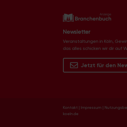
i
g
a
t
i
Newsletter
o
Veranstaltungen in Köln, Gew
n
das alles schicken wir dir auf 
Jetzt für den Ne
Kontakt
|
Impressum
|
Nutzungsb
koeln.de