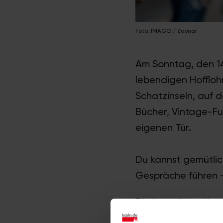
Foto: IMAGO / Zoonar
Am Sonntag, den 14
lebendigen Hoffloh
Schatzinseln, auf
Bücher, Vintage-Fu
eigenen Tür.
Du kannst gemütlic
Gespräche führen 
Die
interaktive Kar
dort zu finden gibt.