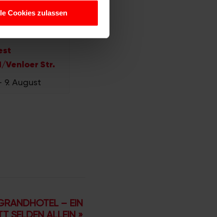
hrer Verwendung unserer
lle Cookies zulassen
 führen diese Informationen
ie im Rahmen Ihrer Nutzung
est
/Venloer Str.
–
9. August
GRANDHOTEL – EIN
TT SELDEN ALLEIN
»