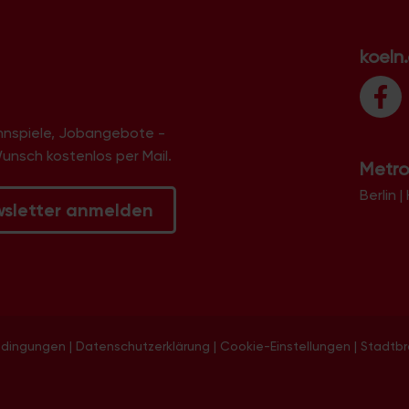
koeln
innspiele, Jobangebote -
Wunsch kostenlos per Mail.
Metro
Berlin
|
wsletter anmelden
edingungen
|
Datenschutzerklärung
|
Cookie-Einstellungen
|
Stadtb