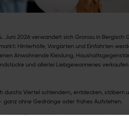
. Juni 2026 verwandelt sich Gronau in Bergisch 
markt: Hinterhöfe, Vorgärten und Einfahrten werd
 denen Anwohnende Kleidung, Haushaltsgegenstän
ndstücke und allerlei Liebgewonnenes verkaufen 
h durchs Viertel schlendern, entdecken, stöbern 
– ganz ohne Gedränge oder frühes Aufstehen.
te
von HofFloh zeigt dir, welche Haushalte mitma