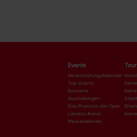
e
r
a
n
s
t
a
l
Events
Tour
t
Veranstaltungskalender
u
Hotel
Top-Events
Sehe
n
Konzerte
Köln
g
Ausstellungen
Stad
-
Das Phantom der Oper
Rhein
N
Lanxess Arena
Karne
a
Messekalender
v