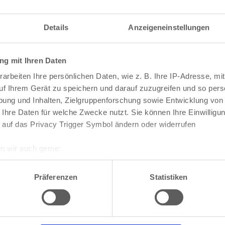
Details
Anzeigeneinstellungen
 Gronau, teilnehmende Haushalte siehe
Veransta
g mit Ihren Daten
arbeiten Ihre persönlichen Daten, wie z. B. Ihre IP-Adresse, mit
uf Ihrem Gerät zu speichern und darauf zuzugreifen und so pers
ung und Inhalten, Zielgruppenforschung sowie Entwicklung von
 Ihre Daten für welche Zwecke nutzt. Sie können Ihre Einwilligun
 auf das Privacy Trigger Symbol ändern oder widerrufen
n wir auch gerne:
Veranstaltungen
re geografische Lage erfassen, welche bis auf einige Meter gen
es Scannen nach bestimmten Merkmalen (Fingerprinting) identifi
Präferenzen
Statistiken
ie Ihre persönlichen Daten verarbeitet werden, und legen Sie I
nhalte und Anzeigen zu personalisieren, Funktionen für soziale