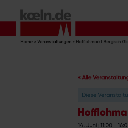
Zum
Inhalt
springen
Home
»
Veranstaltungen
»
Hofflohmarkt Bergisch G
« Alle Veranstaltu
Diese Veranstaltu
Hofflohma
14. Juni
11:00
16:
|
–