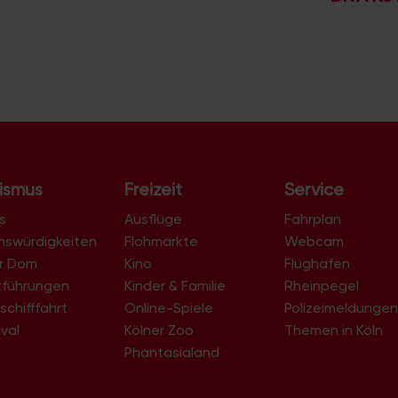
ismus
Freizeit
Service
s
Ausflüge
Fahrplan
nswürdigkeiten
Flohmärkte
Webcam
er Dom
Kino
Flughafen
tführungen
Kinder & Familie
Rheinpegel
schifffahrt
Online-Spiele
Polizeimeldunge
val
Kölner Zoo
Themen in Köln
Phantasialand