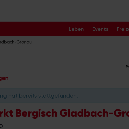
Leben
Events
Freiz
ladbach-Gronau
ngen
ng hat bereits stattgefunden.
rkt Bergisch Gladbach-G
00