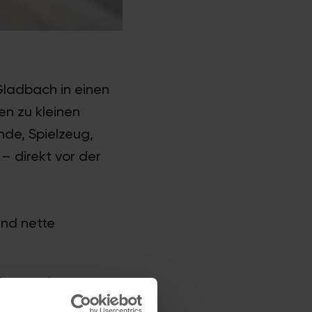
Gladbach in einen
en zu kleinen
de, Spielzeug,
– direkt vor der
und nette
chen und was es