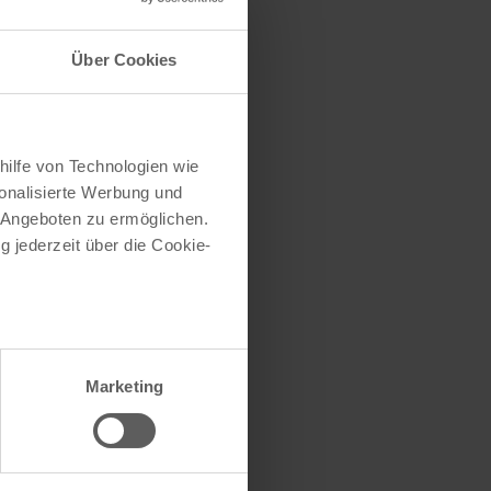
Über Cookies
lter-Webseite
hilfe von Technologien wie
onalisierte Werbung und
 Angeboten zu ermöglichen.
g jederzeit über die Cookie-
au sein können
zieren
Marketing
hre Präferenzen im
Abschnitt
 Medien anbieten zu können