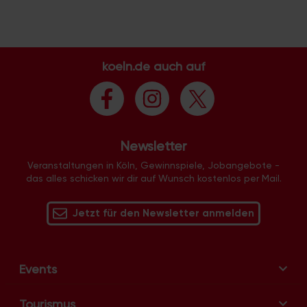
t
a
l
t
koeln.de auch auf
u
n
g
-
N
Newsletter
a
Veranstaltungen in Köln, Gewinnspiele, Jobangebote -
v
das alles schicken wir dir auf Wunsch kostenlos per Mail.
i
g
Jetzt für den Newsletter anmelden
a
t
i
Events
o
n
Tourismus