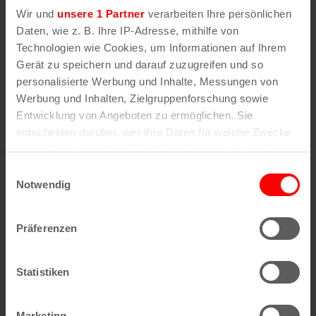
Wir und
unsere 1 Partner
verarbeiten Ihre persönlichen
Sommerfest der StattGarde Colonia Ahoj
Daten, wie z. B. Ihre IP-Adresse, mithilfe von
e.V.
Technologien wie Cookies, um Informationen auf Ihrem
Gerät zu speichern und darauf zuzugreifen und so
8. August | 14:00
personalisierte Werbung und Inhalte, Messungen von
Werbung und Inhalten, Zielgruppenforschung sowie
Entwicklung von Angeboten zu ermöglichen. Sie
entscheiden darüber, wer Ihre Daten für welche Zwecke
nutzt. Sie können Ihre Einwilligung jederzeit über die
Cookie-Erklärung oder durch Klicken auf das Privacy
Einwilligungsauswahl
Trigger Symbol ändern oder widerrufen
Notwendig
Wenn Sie es erlauben, würden wir auch gerne:
Präferenzen
Informationen über Ihre geografische Lage
erfassen, welche bis auf einige Meter genau sein
können
Statistiken
Ihr Gerät durch aktives Scannen nach
bestimmten Merkmalen (Fingerprinting) identifizieren
Marketing