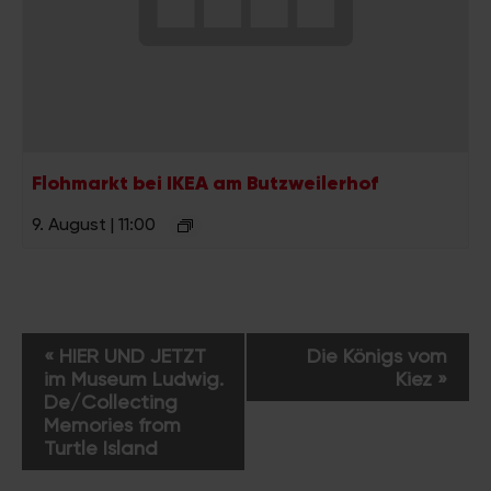
Flohmarkt bei IKEA am Butzweilerhof
9. August | 11:00
V
«
HIER UND JETZT
Die Königs vom
e
im Museum Ludwig.
Kiez
»
r
De/Collecting
a
Memories from
Turtle Island
n
s