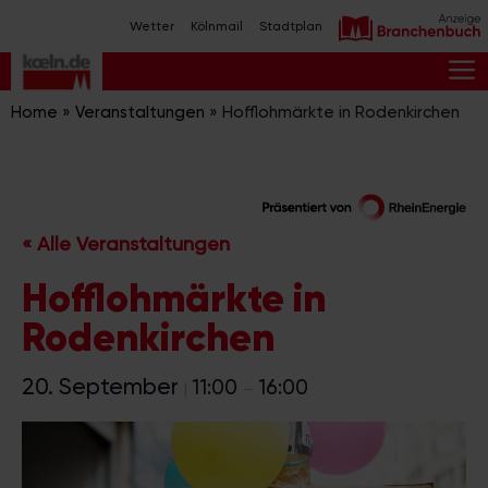
Zum
Wetter
Kölnmail
Stadtplan
Inhalt
springen
M
Home
»
Veranstaltungen
»
Hofflohmärkte in Rodenkirchen
« Alle Veranstaltungen
Hofflohmärkte in
Rodenkirchen
20. September
11:00
16:00
|
–