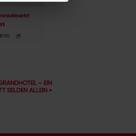
htradmarkt
dt
 8:00
GRANDHOTEL – EIN
TT SELDEN ALLEIN
»