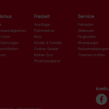
ismus
Freizeit
Service
s
Ausflüge
Fahrplan
nswürdigkeiten
Flohmärkte
Webcam
er Dom
Kino
Flughafen
tführungen
Kinder & Familie
Rheinpegel
schifffahrt
Online-Spiele
Polizeimeldunge
val
Kölner Zoo
Themen in Köln
Phantasialand
koeln
innspiele, Jobangebote -