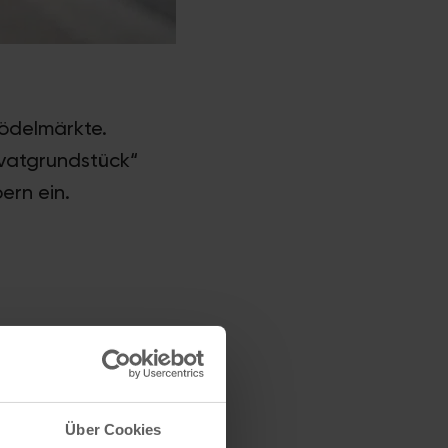
rödelmärkte.
rivatgrundstück“
ern ein.
Über Cookies