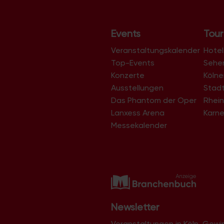
a
l
Events
Tour
t
Veranstaltungskalender
u
Hotel
Top-Events
Sehe
n
Konzerte
Köln
g
Ausstellungen
Stad
-
Das Phantom der Oper
Rhein
N
Lanxess Arena
Karne
a
Messekalender
v
i
g
a
t
i
Newsletter
o
Veranstaltungen in Köln, Gew