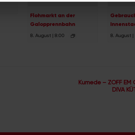
n.
Flohmarkt an der
Gebrauc
Galopprennbahn
Innensta
8. August | 8:00
8. August |
Kumede – ZOFF EM 
DIVA KÜ