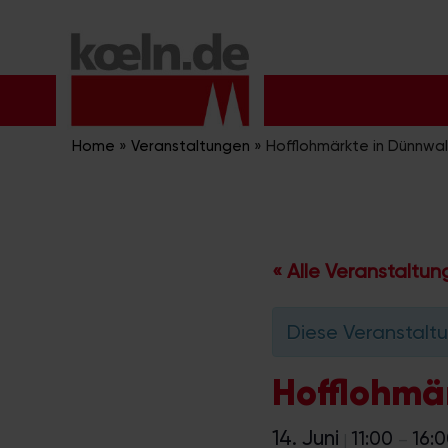
Zum
Inhalt
springen
Home
»
Veranstaltungen
»
Hofflohmärkte in Dünnwa
« Alle Veranstaltu
Diese Veranstaltu
Hofflohmä
14. Juni
11:00
16:
|
–