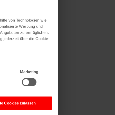
hilfe von Technologien wie
onalisierte Werbung und
 Angeboten zu ermöglichen.
g jederzeit über die Cookie-
au sein können
zieren
Marketing
hre Präferenzen im
Abschnitt
 Medien anbieten zu können
hrer Verwendung unserer
lle Cookies zulassen
 führen diese Informationen
ie im Rahmen Ihrer Nutzung