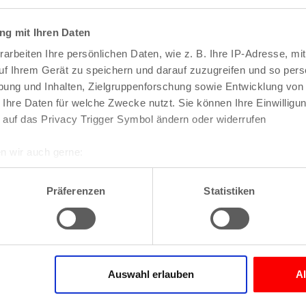
g mit Ihren Daten
arbeiten Ihre persönlichen Daten, wie z. B. Ihre IP-Adresse, mit
uf Ihrem Gerät zu speichern und darauf zuzugreifen und so pers
ung und Inhalten, Zielgruppenforschung sowie Entwicklung von
 Ihre Daten für welche Zwecke nutzt. Sie können Ihre Einwilligun
Veranstaltungen
 auf das Privacy Trigger Symbol ändern oder widerrufen
n wir auch gerne:
re geografische Lage erfassen, welche bis auf einige Meter gen
es Scannen nach bestimmten Merkmalen (Fingerprinting) identifi
Präferenzen
Statistiken
ie Ihre persönlichen Daten verarbeitet werden, und legen Sie I
nhalte und Anzeigen zu personalisieren, Funktionen für soziale
Website zu analysieren. Außerdem geben wir Informationen zu I
Auswahl erlauben
A
r soziale Medien, Werbung und Analysen weiter. Unsere Partner
Str.
 Daten zusammen, die Sie ihnen bereitgestellt haben oder die s