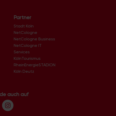
Partner
Stadt Köln
NetCologne
NetCologne Business
NetCologne IT
n
Services
KölnTourismus
RheinEnergieSTADION
Köln Deutz
.de auch auf