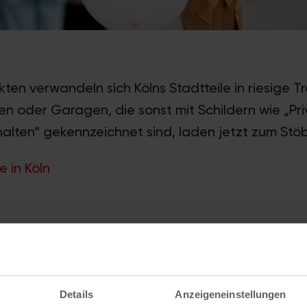
ten verwandeln sich Kölns Stadtteile in riesige T
ten oder Garagen, die sonst mit Schildern wie „P
halten“ gekennzeichnet sind, laden jetzt zum Stöb
e in Köln
alte im Stadtteil
Dünnwald
Details
Anzeigeneinstellungen
anstalters