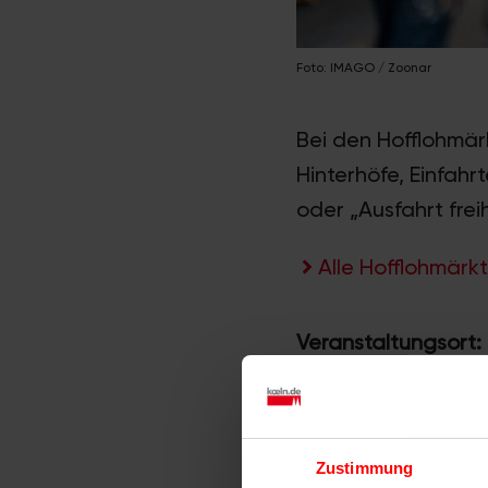
Foto: IMAGO / Zoonar
Bei den Hofflohmärk
Hinterhöfe, Einfahr
oder „Ausfahrt frei
Alle Hofflohmärkt
Veranstaltungsort:
Teilnehmende Haush
Zustimmung
Webseite des Ver