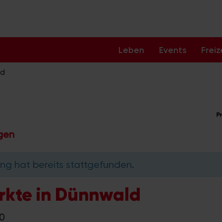
Leben
Events
Freiz
ld
ngen
ng hat bereits stattgefunden.
rkte in Dünnwald
00