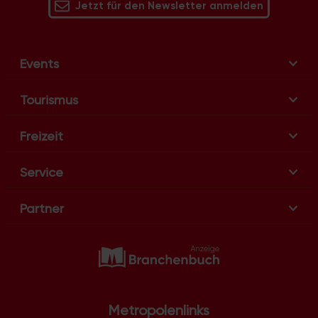
v
Jetzt für den Newsletter anmelden
i
g
a
Events
t
i
Tourismus
o
n
Freizeit
Service
Partner
Metropolenlinks