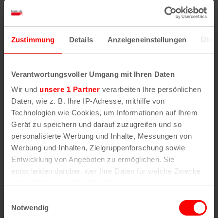
Zustimmung
Details
Anzeigeneinstellungen
Über
PRIMUS – UK + EUROPE 2026
Verantwortungsvoller Umgang mit Ihren Daten
11. August | 20:00
Wir und
unsere 1 Partner
verarbeiten Ihre persönlichen
Daten, wie z. B. Ihre IP-Adresse, mithilfe von
Technologien wie Cookies, um Informationen auf Ihrem
Gerät zu speichern und darauf zuzugreifen und so
personalisierte Werbung und Inhalte, Messungen von
Werbung und Inhalten, Zielgruppenforschung sowie
Entwicklung von Angeboten zu ermöglichen. Sie
entscheiden darüber, wer Ihre Daten für welche Zwecke
nutzt. Sie können Ihre Einwilligung jederzeit über die
Cookie-Erklärung oder durch Klicken auf das Privacy
Einwilligungsauswahl
Trigger Symbol ändern oder widerrufen
Notwendig