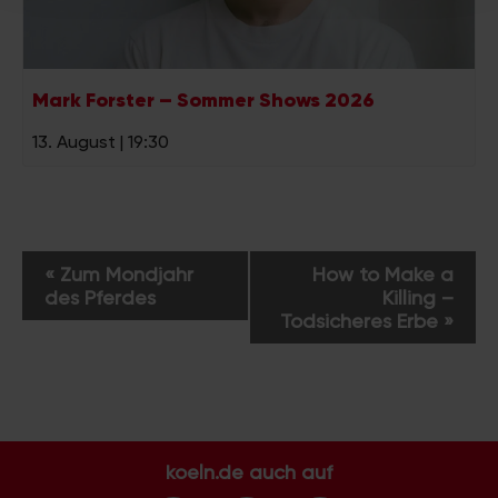
haben oder die sie im Rahmen Ihrer Nutzung der Dienste
gesammelt haben.
Mark Forster – Sommer Shows 2026
13. August | 19:30
V
«
Zum Mondjahr
How to Make a
e
des Pferdes
Killing –
r
Todsicheres Erbe
»
a
n
s
t
a
koeln.de auch auf
l