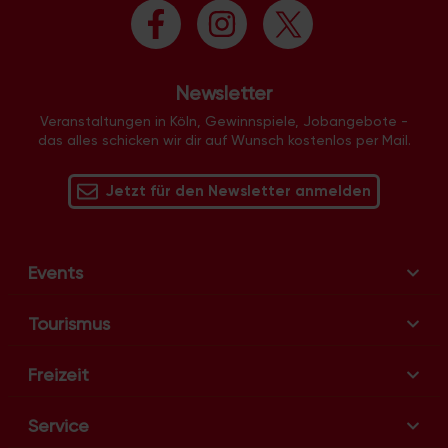
t
u
n
g
Newsletter
-
N
Veranstaltungen in Köln, Gewinnspiele, Jobangebote -
das alles schicken wir dir auf Wunsch kostenlos per Mail.
a
v
Jetzt für den Newsletter anmelden
i
g
a
t
Events
i
o
Tourismus
n
Freizeit
Service