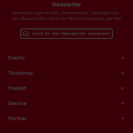
N
Newsletter
a
Veranstaltungen in Köln, Gewinnspiele, Jobangebote -
v
das alles schicken wir dir auf Wunsch kostenlos per Mail.
i
g
Jetzt für den Newsletter anmelden
a
t
i
Events
o
n
Tourismus
Freizeit
Service
Partner