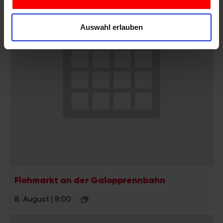
Wir verwenden Cookies, um Inhalte und Anzeigen zu
personalisieren, Funktionen für soziale Medien anbieten
Auswahl erlauben
zu können und die Zugriffe auf unsere Website zu
analysieren. Außerdem geben wir Informationen zu Ihrer
Verwendung unserer Website an unsere Partner für
soziale Medien, Werbung und Analysen weiter. Unsere
Partner führen diese Informationen möglicherweise mit
weiteren Daten zusammen, die Sie ihnen bereitgestellt
haben oder die sie im Rahmen Ihrer Nutzung der Dienste
gesammelt haben.
Flohmarkt an der Galopprennbahn
8. August | 8:00