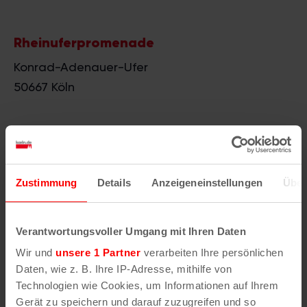
Rheinuferpromenade
Konrad-Adenauer-Ufer
50667
Köln
Zur Website des Veranstalters
Zustimmung
Details
Anzeigeneinstellungen
Über
Verantwortungsvoller Umgang mit Ihren Daten
Ähnliche
Wir und
unsere 1 Partner
verarbeiten Ihre persönlichen
Daten, wie z. B. Ihre IP-Adresse, mithilfe von
Technologien wie Cookies, um Informationen auf Ihrem
Veranstaltungen
Gerät zu speichern und darauf zuzugreifen und so