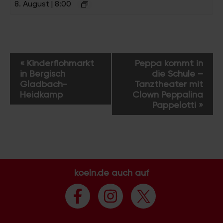
8. August | 8:00
V
«
Kinderflohmarkt
Peppa kommt in
e
in Bergisch
die Schule –
r
Gladbach-
Tanztheater mit
a
Heidkamp
Clown Peppalina
Pappelotti
»
n
s
t
a
l
t
koeln.de auch auf
u
n
g
-