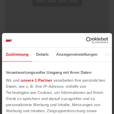
Sommerfest der StattGarde Colonia Ahoj
e.V.
Zustimmung
Details
Anzeigeneinstellungen
Über
8. August | 14:00
Verantwortungsvoller Umgang mit Ihren Daten
Wir und
unsere 1 Partner
verarbeiten Ihre persönlichen
Daten, wie z. B. Ihre IP-Adresse, mithilfe von
Technologien wie Cookies, um Informationen auf Ihrem
Gerät zu speichern und darauf zuzugreifen und so
personalisierte Werbung und Inhalte, Messungen von
Werbung und Inhalten, Zielgruppenforschung sowie