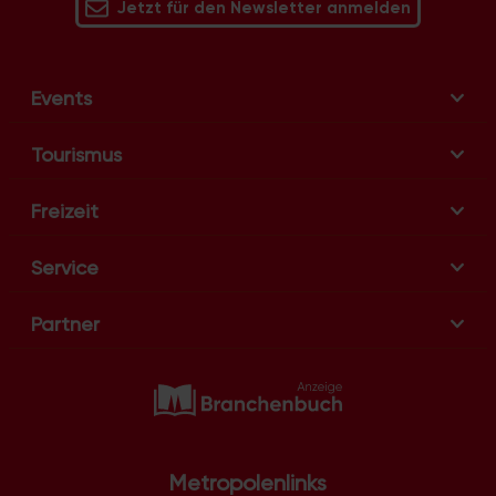
Jetzt für den Newsletter anmelden
t
i
o
Events
n
Tourismus
Freizeit
Service
Partner
Metropolenlinks