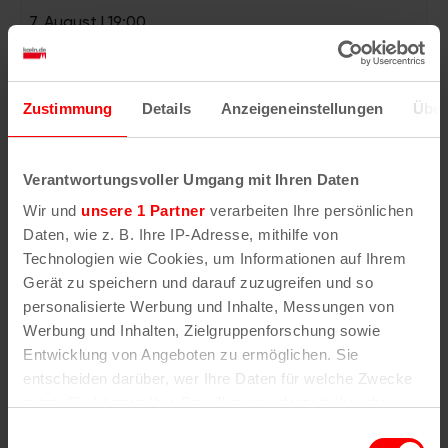
7. August | 19:00
Zustimmung
Details
Anzeigeneinstellungen
Über
Verantwortungsvoller Umgang mit Ihren Daten
Wir und
unsere 1 Partner
verarbeiten Ihre persönlichen
Daten, wie z. B. Ihre IP-Adresse, mithilfe von
Technologien wie Cookies, um Informationen auf Ihrem
Gerät zu speichern und darauf zuzugreifen und so
personalisierte Werbung und Inhalte, Messungen von
Werbung und Inhalten, Zielgruppenforschung sowie
Entwicklung von Angeboten zu ermöglichen. Sie
entscheiden darüber, wer Ihre Daten für welche Zwecke
nutzt. Sie können Ihre Einwilligung jederzeit über die
Cookie-Erklärung oder durch Klicken auf das Privacy
Einwilligungsauswahl