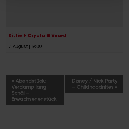
weiteren Daten zusammen, die Sie ihnen bereitgestellt
haben oder die sie im Rahmen Ihrer Nutzung der Dienste
gesammelt haben.
Kittie + Crypta & Vexed
7. August | 19:00
V
«
Abendstück:
Disney / Nick Party
e
Verdamp lang
– Childhoodnites
»
r
Schäl –
a
Erwachsenenstück
n
s
t
a