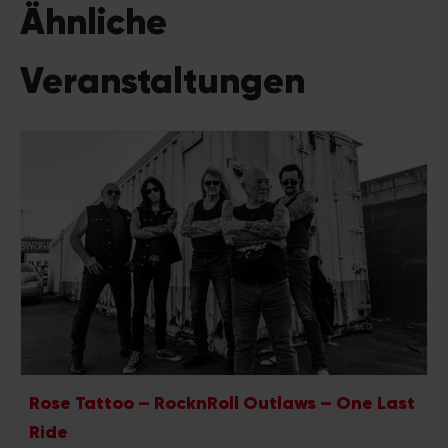
Ähnliche
Veranstaltungen
Rose Tattoo – RocknRoll Outlaws – One Last
Ride