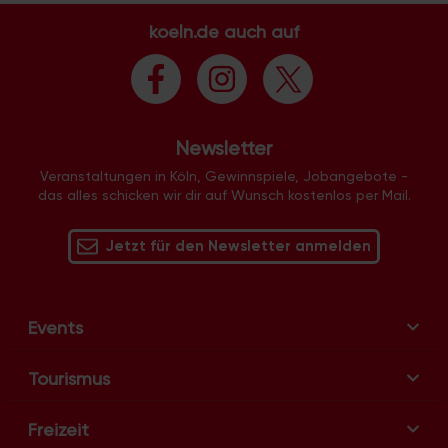
l
koeln.de auch auf
t
u
n
g
-
Newsletter
N
Veranstaltungen in Köln, Gewinnspiele, Jobangebote -
a
das alles schicken wir dir auf Wunsch kostenlos per Mail.
v
i
Jetzt für den Newsletter anmelden
g
a
t
i
Events
o
n
Tourismus
Freizeit