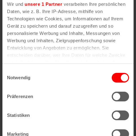
Wir und
unsere 1 Partner
verarbeiten Ihre persönlichen
Daten, wie z. B. Ihre IP-Adresse, mithilfe von
Technologien wie Cookies, um Informationen auf Ihrem
Gerät zu speichern und darauf zuzugreifen und so
personalisierte Werbung und Inhalte, Messungen von
Werbung und Inhalten, Zielgruppenforschung sowie
Entwicklung von Angeboten zu ermöglichen. Sie
entscheiden darüber, wer Ihre Daten für welche Zwecke
nutzt. Sie können Ihre Einwilligung jederzeit über die
Cookie-Erklärung oder durch Klicken auf das Privacy
Einwilligungsauswahl
Backyard Open Air: Döll , Lakmann , Die P ,
Trigger Symbol ändern oder widerrufen
Notwendig
Jace , AzudemSK , Ivo der Bandit
Wenn Sie es erlauben, würden wir auch gerne:
8. August | 13:00
Präferenzen
Informationen über Ihre geografische Lage
erfassen, welche bis auf einige Meter genau sein
können
Statistiken
Ihr Gerät durch aktives Scannen nach
bestimmten Merkmalen (Fingerprinting) identifizieren
Marketing