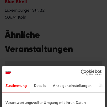
Blue Shell
Luxemburger Str. 32
50674
Köln
Ähnliche
Veranstaltungen
Zustimmung
Details
Anzeigeneinstellungen
Über
Verantwortungsvoller Umgang mit Ihren Daten