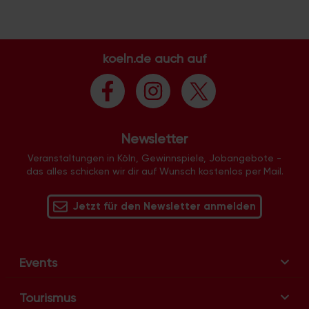
n
s
t
a
koeln.de auch auf
l
t
u
n
Newsletter
g
-
Veranstaltungen in Köln, Gewinnspiele, Jobangebote -
das alles schicken wir dir auf Wunsch kostenlos per Mail.
N
a
v
Jetzt für den Newsletter anmelden
i
g
a
Events
t
i
Tourismus
o