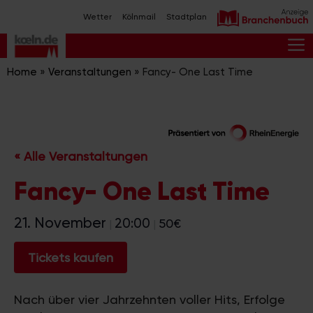
Zum
Wetter
Kölnmail
Stadtplan
Inhalt
springen
M
Home
»
Veranstaltungen
»
Fancy- One Last Time
« Alle Veranstaltungen
Fancy- One Last Time
21. November
20:00
50€
|
|
Tickets kaufen
Nach über vier Jahrzehnten voller Hits, Erfolge