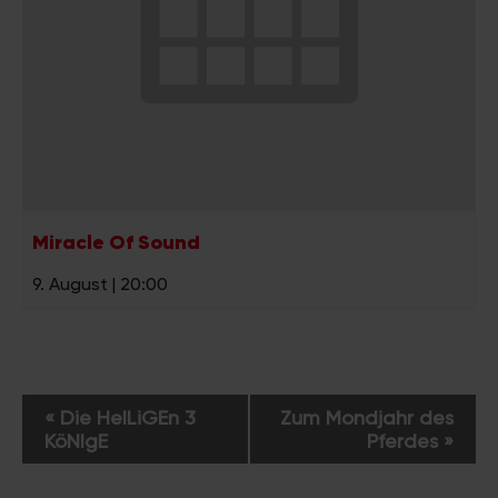
Miracle Of Sound
9. August | 20:00
V
«
Die HeILiGEn 3
Zum Mondjahr des
e
KöNIgE
Pferdes
»
r
a