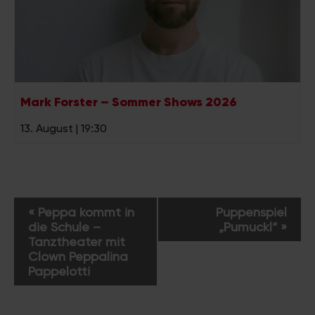
Mark Forster – Sommer Shows 2026
13. August | 19:30
V
«
Peppa kommt in
Puppenspiel
e
die Schule –
„Pumuckl“
»
r
Tanztheater mit
a
Clown Peppalina
Pappelotti
n
s
t