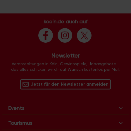
a
l
t
koeln.de auch auf
u
n
g
-
N
Newsletter
a
Veranstaltungen in Köln, Gewinnspiele, Jobangebote -
v
das alles schicken wir dir auf Wunsch kostenlos per Mail.
i
g
Jetzt für den Newsletter anmelden
a
t
i
Events
o
n
Tourismus