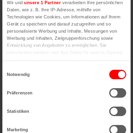
Wir und
unsere 1 Partner
verarbeiten Ihre persönlichen
Daten, wie z. B. Ihre IP-Adresse, mithilfe von
Open Air am Tanzbrunnen Köln
Technologien wie Cookies, um Informationen auf Ihrem
Gerät zu speichern und darauf zuzugreifen und so
Rheinparkweg 1
personalisierte Werbung und Inhalte, Messungen von
50679
Köln
Werbung und Inhalten, Zielgruppenforschung sowie
Entwicklung von Angeboten zu ermöglichen. Sie
entscheiden darüber, wer Ihre Daten für welche Zwecke
nutzt. Sie können Ihre Einwilligung jederzeit über die
Cookie-Erklärung oder durch Klicken auf das Privacy
Einwilligungsauswahl
Trigger Symbol ändern oder widerrufen
Ähnliche
Notwendig
Wenn Sie es erlauben, würden wir auch gerne:
Veranstaltungen
Präferenzen
Informationen über Ihre geografische Lage
erfassen, welche bis auf einige Meter genau sein
können
Statistiken
Ihr Gerät durch aktives Scannen nach
bestimmten Merkmalen (Fingerprinting) identifizieren
Marketing
Erfahren Sie mehr darüber, wie Ihre persönlichen Daten