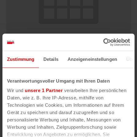
Zustimmung
Details
Anzeigeneinstellungen
Über
Ballets Jazz Montreal: DANCE ME
6. August | 20:00
Verantwortungsvoller Umgang mit Ihren Daten
Wir und
unsere 1 Partner
verarbeiten Ihre persönlichen
Daten, wie z. B. Ihre IP-Adresse, mithilfe von
Technologien wie Cookies, um Informationen auf Ihrem
Gerät zu speichern und darauf zuzugreifen und so
personalisierte Werbung und Inhalte, Messungen von
Werbung und Inhalten, Zielgruppenforschung sowie
Entwicklung von Angeboten zu ermöglichen. Sie