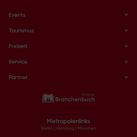
a
t
Events
i
o
Tourismus
n
Freizeit
Service
Partner
Metropolenlinks
Berlin
|
Hamburg
|
München