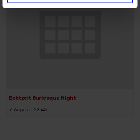
analysieren. Außerdem geben wir Informationen zu Ihrer
Verwendung unserer Website an unsere Partner für
soziale Medien, Werbung und Analysen weiter. Unsere
Partner führen diese Informationen möglicherweise mit
weiteren Daten zusammen, die Sie ihnen bereitgestellt
haben oder die sie im Rahmen Ihrer Nutzung der Dienste
gesammelt haben.
Echtzeit Burlesque Night
7. August | 22:45