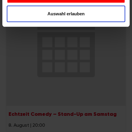
personalisieren, Funktionen für soziale Medien anbieten
Auswahl erlauben
zu können und die Zugriffe auf unsere Website zu
analysieren. Außerdem geben wir Informationen zu Ihrer
Verwendung unserer Website an unsere Partner für
soziale Medien, Werbung und Analysen weiter. Unsere
Partner führen diese Informationen möglicherweise mit
weiteren Daten zusammen, die Sie ihnen bereitgestellt
haben oder die sie im Rahmen Ihrer Nutzung der Dienste
gesammelt haben.
Echtzeit Comedy – Stand-Up am Samstag
8. August | 20:00