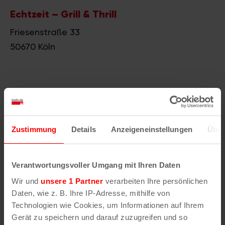
Echtzeit – Grill & Thrill
Friesenstraße 33
50670
Köln
Ähnliche
Zustimmung
Details
Anzeigeneinstellungen
Über
Veranstaltungen
Verantwortungsvoller Umgang mit Ihren Daten
Wir und
unsere 1 Partner
verarbeiten Ihre persönlichen
Daten, wie z. B. Ihre IP-Adresse, mithilfe von
Technologien wie Cookies, um Informationen auf Ihrem
Gerät zu speichern und darauf zuzugreifen und so