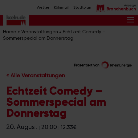
Zum
Wetter
Kölnmail
Stadtplan
Inhalt
springen
M
Home
»
Veranstaltungen
»
Echtzeit Comedy –
Sommerspecial am Donnerstag
« Alle Veranstaltungen
Echtzeit Comedy –
Sommerspecial am
Donnerstag
20. August
20:00
12.33€
|
|