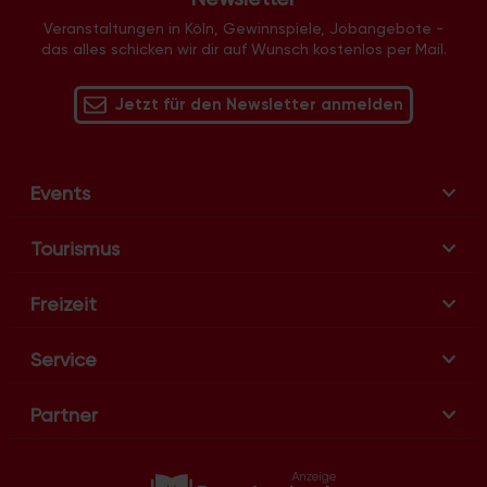
-
N
Veranstaltungen in Köln, Gewinnspiele, Jobangebote -
das alles schicken wir dir auf Wunsch kostenlos per Mail.
a
v
Jetzt für den Newsletter anmelden
i
g
a
t
Events
i
o
Tourismus
n
Freizeit
Service
Partner