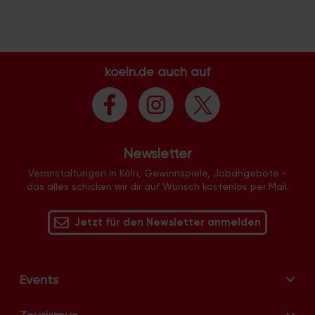
a
n
s
t
a
koeln.de auch auf
l
t
u
n
Newsletter
g
-
Veranstaltungen in Köln, Gewinnspiele, Jobangebote -
das alles schicken wir dir auf Wunsch kostenlos per Mail.
N
a
v
Jetzt für den Newsletter anmelden
i
g
a
Events
t
i