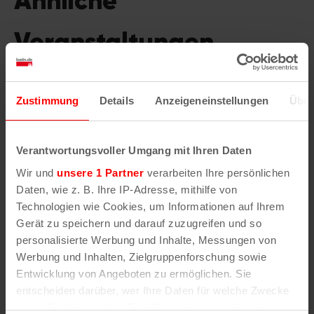
Ähnliche
Veranstaltungen
Zustimmung
Details
Anzeigeneinstellungen
Über
Verantwortungsvoller Umgang mit Ihren Daten
Wir und
unsere 1 Partner
verarbeiten Ihre persönlichen
Daten, wie z. B. Ihre IP-Adresse, mithilfe von
Technologien wie Cookies, um Informationen auf Ihrem
Gerät zu speichern und darauf zuzugreifen und so
personalisierte Werbung und Inhalte, Messungen von
Werbung und Inhalten, Zielgruppenforschung sowie
Entwicklung von Angeboten zu ermöglichen. Sie
entscheiden darüber, wer Ihre Daten für welche Zwecke
nutzt. Sie können Ihre Einwilligung jederzeit über die