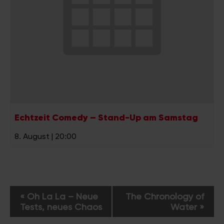
Echtzeit Comedy – Stand-Up am Samstag
8. August | 20:00
V
«
Oh La La – Neue
The Chronology of
e
Tests, neues Chaos
Water
»
r