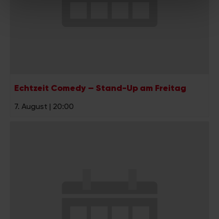
soziale Medien, Werbung und Analysen weiter. Unsere
Partner führen diese Informationen möglicherweise mit
weiteren Daten zusammen, die Sie ihnen bereitgestellt
haben oder die sie im Rahmen Ihrer Nutzung der Dienste
gesammelt haben.
Echtzeit Comedy – Stand-Up am Freitag
7. August | 20:00