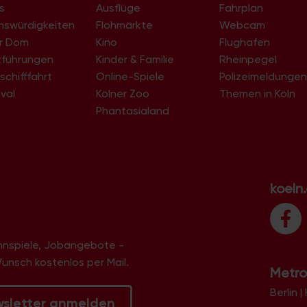
s
Ausflüge
Fahrplan
nswürdigkeiten
Flohmärkte
Webcam
er Dom
Kino
Flughafen
tführungen
Kinder & Familie
Rheinpegel
schifffahrt
Online-Spiele
Polizeimeldunge
val
Kölner Zoo
Themen in Köln
Phantasialand
koeln
innspiele, Jobangebote -
Wunsch kostenlos per Mail.
Metro
Berlin
|
wsletter anmelden