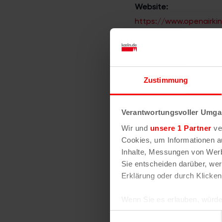
Website:
https://www.openairki
Veranstaltungsor
Open Air Kino Köln
Harry-Blum-Platz 1
Zustimmung
50678
Köln
Verantwortungsvoller Umgan
Ähnliche Ve
Wir und
unsere 1 Partner
ver
Cookies, um Informationen a
Inhalte, Messungen von Werb
Sie entscheiden darüber, wer
Erklärung oder durch Klicken
Wenn Sie es erlauben, würde
Informationen über Ih
Einwilligungsauswahl