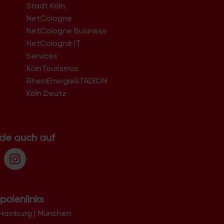
Stadt Köln
NetCologne
NetCologne Business
NetCologne IT
n
Services
KölnTourismus
RheinEnergieSTADION
Köln Deutz
.de auch auf
polenlinks
Hamburg
|
München