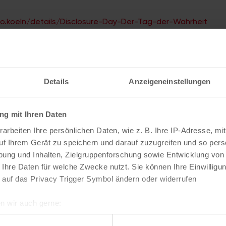
no.koeln/details/Disclosure-Day-Der-Tag-der-Wahrheit
t
Details
Anzeigeneinstellungen
g mit Ihren Daten
ranstaltungen
arbeiten Ihre persönlichen Daten, wie z. B. Ihre IP-Adresse, mit
uf Ihrem Gerät zu speichern und darauf zuzugreifen und so pers
ung und Inhalten, Zielgruppenforschung sowie Entwicklung von
 Ihre Daten für welche Zwecke nutzt. Sie können Ihre Einwilligun
 auf das Privacy Trigger Symbol ändern oder widerrufen
n wir auch gerne:
re geografische Lage erfassen, welche bis auf einige Meter gen