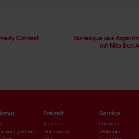
medy Contest
Burlesque aus Argentin
mit Nita Bon 
ismus
Freizeit
Service
s
Ausflüge
Fahrplan
nswürdigkeiten
Flohmärkte
Webcam