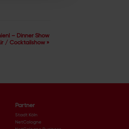
ien! – Dinner Show
Air / Cocktailshow
»
Partner
Stadt Köln
NetCologne