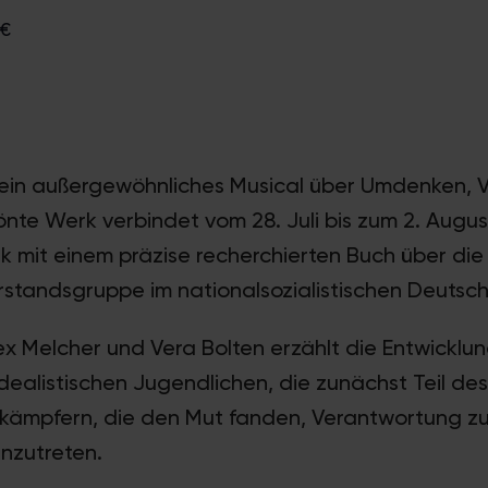
9€
 ein außergewöhnliches Musical über Umdenken,
nte Werk verbindet vom 28. Juli bis zum 2. Augus
 mit einem präzise recherchierten Buch über di
standsgruppe im nationalsozialistischen Deutsch
ex Melcher und Vera Bolten erzählt die Entwicklu
idealistischen Jugendlichen, die zunächst Teil de
skämpfern, die den Mut fanden, Verantwortung 
inzutreten.