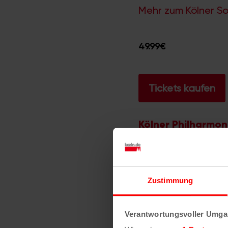
Mehr zum Kölner S
49.99€
Tickets kaufen
Kölner Philharmon
Bischofsgartenstr. 1
50667
Köln
Veranstaltungsort-W
Zustimmung
Verantwortungsvoller Umgan