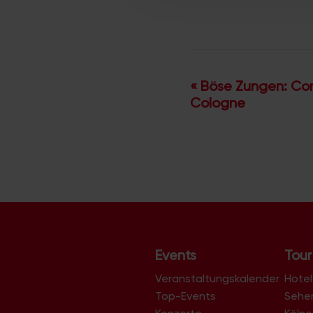
V
«
Böse Zungen: Co
Cologne
e
r
a
n
s
t
a
l
Events
Tour
t
Veranstaltungskalender
u
Hotel
Top-Events
Sehe
n