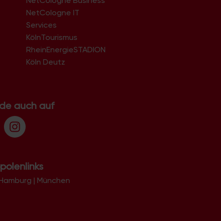
NetCologne Business
NetCologne IT
n
Services
KölnTourismus
RheinEnergieSTADION
Köln Deutz
.de auch auf
polenlinks
Hamburg
|
München