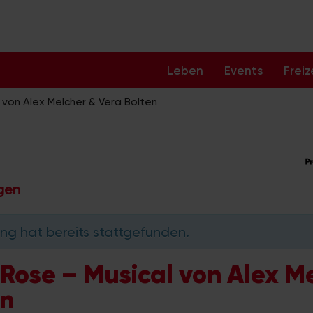
Leben
Events
Freiz
 von Alex Melcher & Vera Bolten
ngen
ng hat bereits stattgefunden.
Rose – Musical von Alex M
en