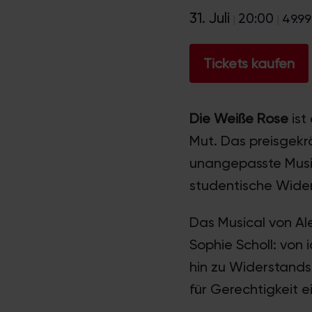
31. Juli
20:00
49.9
|
|
Tickets kaufen
Die Weiße Rose
ist
Mut. Das preisgekrö
unangepasste Musik
studentische Wider
Das Musical von Al
Sophie Scholl: von 
hin zu Widerstand
für Gerechtigkeit e