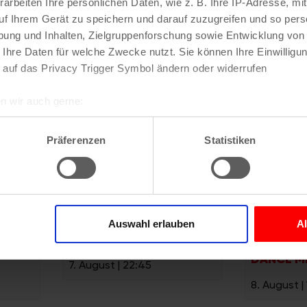
arbeiten Ihre persönlichen Daten, wie z. B. Ihre IP-Adresse, mit
Veranstaltungen
uf Ihrem Gerät zu speichern und darauf zuzugreifen und so pers
ung und Inhalten, Zielgruppenforschung sowie Entwicklung von
 Ihre Daten für welche Zwecke nutzt. Sie können Ihre Einwilligun
 auf das Privacy Trigger Symbol ändern oder widerrufen
n wir auch gerne:
re geografische Lage erfassen, welche bis auf einige Meter gen
es Scannen nach bestimmten Merkmalen (Fingerprinting) identifi
Präferenzen
Statistiken
ie Ihre persönlichen Daten verarbeitet werden, und legen Sie I
nhalte und Anzeigen zu personalisieren, Funktionen für soziale
Website zu analysieren. Außerdem geben wir Informationen zu I
Auswahl erlauben
A
eal:
Echtzeit Burlesque Night
Ballets J
r soziale Medien, Werbung und Analysen weiter. Unsere Partner
 Daten zusammen, die Sie ihnen bereitgestellt haben oder die s
DANCE M
7. August | 22:45
n.
8. August |