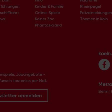
er Dom
Kino
Flughafen
tführungen
Kinder & Familie
Rheinpegel
schifffahrt
Online-Spiele
Polizeimeldunge
val
Kölner Zoo
Themen in Köln
Phantasialand
koeln
innspiele, Jobangebote -
Wunsch kostenlos per Mail.
Metro
Berlin
|
wsletter anmelden