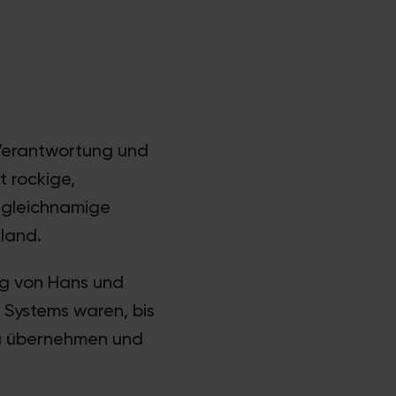
 Verantwortung und
t rockige,
e gleichnamige
land.
ng von Hans und
s Systems waren, bis
zu übernehmen und