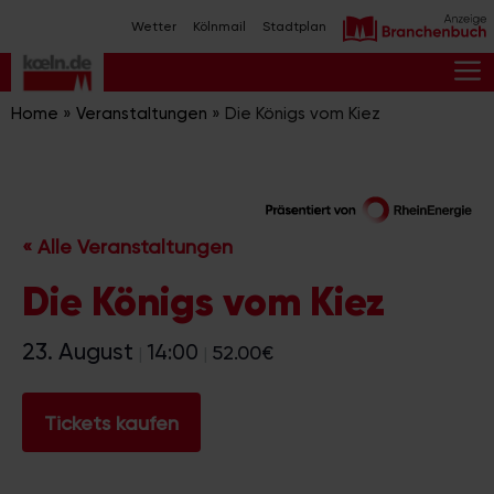
Zum
Wetter
Kölnmail
Stadtplan
Inhalt
springen
M
Home
»
Veranstaltungen
»
Die Königs vom Kiez
« Alle Veranstaltungen
Die Königs vom Kiez
23. August
14:00
52.00€
|
|
Tickets kaufen