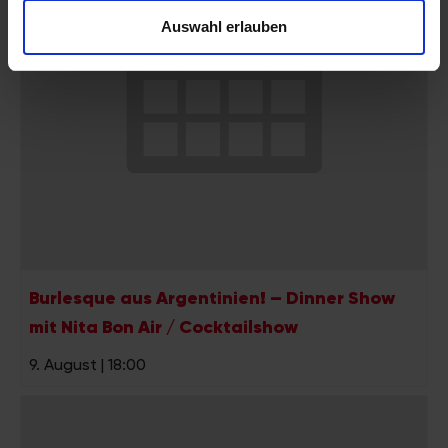
personalisieren, Funktionen für soziale Medien anbieten
Auswahl erlauben
zu können und die Zugriffe auf unsere Website zu
analysieren. Außerdem geben wir Informationen zu Ihrer
Verwendung unserer Website an unsere Partner für
soziale Medien, Werbung und Analysen weiter. Unsere
Partner führen diese Informationen möglicherweise mit
weiteren Daten zusammen, die Sie ihnen bereitgestellt
haben oder die sie im Rahmen Ihrer Nutzung der Dienste
gesammelt haben.
Burlesque aus Argentinien! – Dinner Show
mit Nita Bon Air / Cocktailshow
9. August | 18:00