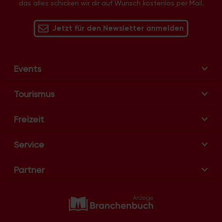
das alles schicken wir dir auf Wunsch kostenlos per Mail.
v
i
Jetzt für den Newsletter anmelden
g
a
t
i
Events
o
n
Tourismus
Freizeit
Service
Partner