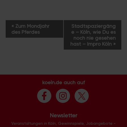
V
«
Zum Mondjahr
Stadtspaziergäng
e
des Pferdes
e – Köln, wie Du es
r
noch nie gesehen
a
hast – Impro Köln
»
n
s
t
a
l
koeln.de auch auf
t
u
n
g
-
Newsletter
N
Veranstaltungen in Köln, Gewinnspiele, Jobangebote -
a