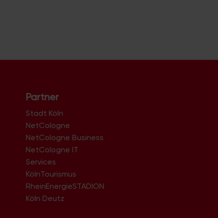
Partner
Stadt Köln
NetCologne
NetCologne Business
NetCologne IT
n
Services
KölnTourismus
RheinEnergieSTADION
Köln Deutz