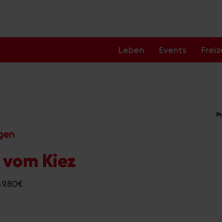
Leben
Events
Freiz
ngen
 vom Kiez
49.80€