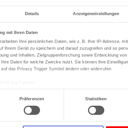
Details
Anzeigeneinstellungen
dolfplatz
g mit Ihren Daten
arbeiten Ihre persönlichen Daten, wie z. B. Ihre IP-Adresse, mit
uf Ihrem Gerät zu speichern und darauf zuzugreifen und so pers
ebsite anzeigen
ung und Inhalten, Zielgruppenforschung sowie Entwicklung von
 Ihre Daten für welche Zwecke nutzt. Sie können Ihre Einwilligun
 auf das Privacy Trigger Symbol ändern oder widerrufen
n wir auch gerne:
Veranstaltungen
re geografische Lage erfassen, welche bis auf einige Meter gen
es Scannen nach bestimmten Merkmalen (Fingerprinting) identifi
Präferenzen
Statistiken
ie Ihre persönlichen Daten verarbeitet werden, und legen Sie I
nhalte und Anzeigen zu personalisieren, Funktionen für soziale