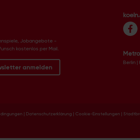
koeln
innspiele, Jobangebote -
Wunsch kostenlos per Mail.
Metro
Berlin
|
wsletter anmelden
edingungen
|
Datenschutzerklärung
|
Cookie-Einstellungen
|
Stadtb