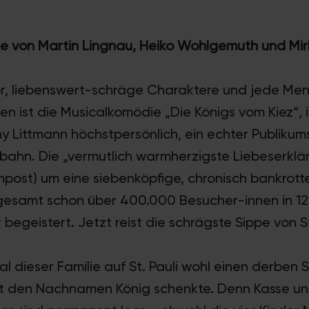
e von Martin Lingnau, Heiko Wohlgemuth und Mir
, liebenswert-schräge Charaktere und jede Me
en ist die Musicalkomödie „Die Königs vom Kiez“, 
 Littmann höchstpersönlich, ein echter Publikums
hn. Die „vermutlich warmherzigste Liebeserkläru
ost) um eine siebenköpfige, chronisch bankrotte 
gesamt schon über 400.000 Besucher-innen in 12
begeistert. Jetzt reist die schrägste Sippe von St
l dieser Familie auf St. Pauli wohl einen derben St
et den Nachnamen König schenkte. Denn Kasse un