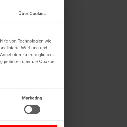
Über Cookies
hilfe von Technologien wie
onalisierte Werbung und
 Angeboten zu ermöglichen.
g jederzeit über die Cookie-
au sein können
zieren
Marketing
hre Präferenzen im
Abschnitt
 Medien anbieten zu können