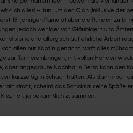
ar sind permanent leer – obwohl die vier Kinder M
wirklich alles! – tun, um den Clan (inklusive der
erst 15-jährigen Pamela) über die Runden zu bri
ngen jedoch weniger von Gläubigern und Ämter
oholisierte und allergisch auf ehrliche Arbeit re
von allen nur Käpt’n genannt, wirft alles mühsam
ge zur Tür hereinbringen, mit vollen Händen wied
olle, aber angegraute Nachbarin Berta kann den Kä
en kurzzeitig in Schach halten. Als dann noch 
rrain droht, scheint das Schicksal seine Späße e
 Kiez hält ja bekanntlich zusammen!