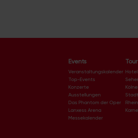
r
a
n
s
t
a
l
Events
Tour
t
Veranstaltungskalender
u
Hotel
Top-Events
Sehe
n
Konzerte
Köln
g
Ausstellungen
Stad
-
Das Phantom der Oper
Rhein
N
Lanxess Arena
Karne
a
Messekalender
v
i