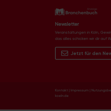
g
a
t
i
Newsletter
o
Veranstaltungen in Köln, Gew
n
das alles schicken wir dir auf 
Jetzt für den Ne
Kontakt
|
Impressum
|
Nutzungsb
koeln.de