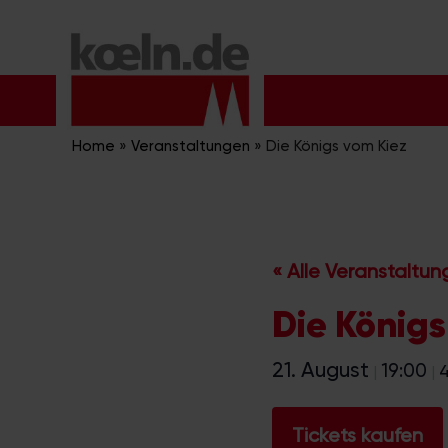
Zum
Inhalt
springen
Home
»
Veranstaltungen
»
Die Königs vom Kiez
« Alle Veranstaltu
Die Königs
21. August
19:00
|
|
Tickets kaufen