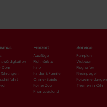
ismus
Freizeit
Service
s
Ausflüge
Fahrplan
nswürdigkeiten
Flohmärkte
Webcam
er Dom
Kino
Flughafen
tführungen
Kinder & Familie
Rheinpegel
schifffahrt
Online-Spiele
Polizeimeldunge
val
Kölner Zoo
Themen in Köln
Phantasialand