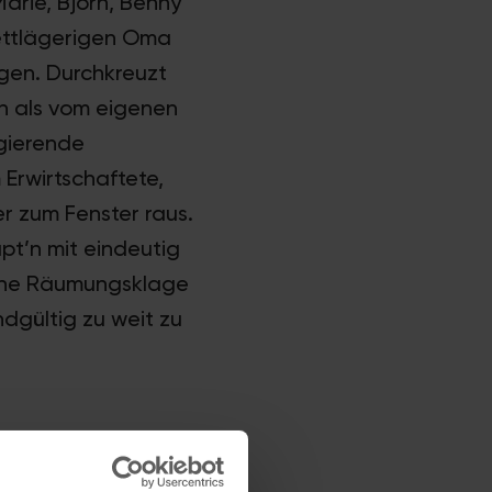
arie, Björn, Benny
 bettlägerigen Oma
ngen. Durchkreuzt
n als vom eigenen
agierende
 Erwirtschaftete,
er zum Fenster raus.
pt’n mit eindeutig
eine Räumungsklage
ndgültig zu weit zu