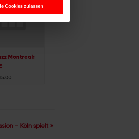
hrer Verwendung unserer
lle Cookies zulassen
 führen diese Informationen
ie im Rahmen Ihrer Nutzung
azz Montreal:
E
 15:00
sion – Köln spielt
»