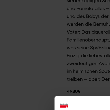
siebenköpfigen Sch
und Pamela alles – 
und des Babys der 
werden die Bemühu
Vater: Das daueralk
Familienoberhaupt, 
was seine Sprösslin
Einzig die liebest
zweideutigen Avanc
im heimischen Soute
treiben – aber: Der
49.80€