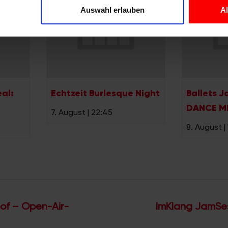
Website zu analysieren. Außerdem geben wir Informationen zu I
Auswahl erlauben
A
r soziale Medien, Werbung und Analysen weiter. Unsere Partner
 Daten zusammen, die Sie ihnen bereitgestellt haben oder die s
n.
eal:
Echtzeit Burlesque Night
Ballets J
DANCE M
7. August | 22:45
8. August |
of – Open-Air-
ImKlang JamSes