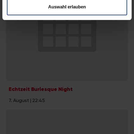
personalisieren, Funktionen für soziale Medien anbieten
Auswahl erlauben
zu können und die Zugriffe auf unsere Website zu
analysieren. Außerdem geben wir Informationen zu Ihrer
Verwendung unserer Website an unsere Partner für
soziale Medien, Werbung und Analysen weiter. Unsere
Partner führen diese Informationen möglicherweise mit
weiteren Daten zusammen, die Sie ihnen bereitgestellt
haben oder die sie im Rahmen Ihrer Nutzung der Dienste
gesammelt haben.
Echtzeit Burlesque Night
7. August | 22:45