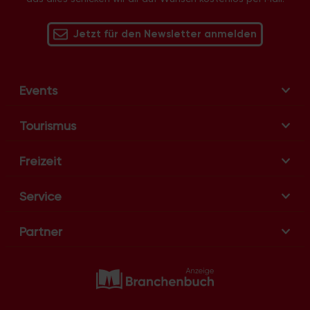
i
g
Jetzt für den Newsletter anmelden
a
t
i
Events
o
n
Tourismus
Freizeit
Service
Partner