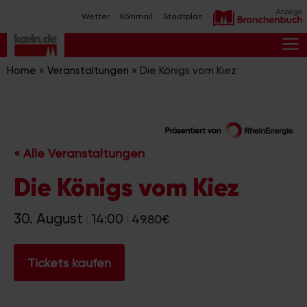
Zum
Wetter
Kölnmail
Stadtplan
Inhalt
springen
M
Home
»
Veranstaltungen
»
Die Königs vom Kiez
« Alle Veranstaltungen
Die Königs vom Kiez
30. August
14:00
49.80€
|
|
Tickets kaufen