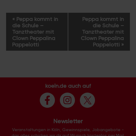
V
«
Peppa kommt in
Peppa kommt in
e
die Schule –
die Schule –
r
Tanztheater mit
Tanztheater mit
a
Clown Peppalina
Clown Peppalina
Pappelotti
Pappelotti
»
n
s
t
a
l
t
koeln.de auch auf
u
n
g
-
N
Newsletter
a
Veranstaltungen in Köln, Gewinnspiele, Jobangebote -
v
das alles schicken wir dir auf Wunsch kostenlos per Mail.