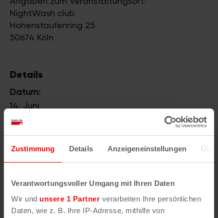
Angaben zum Veranstaltungsort:
NightWash club
Hohenstaufenring 25
50674 Köln
Details
Datum:
14. Juni
Zeit:
19:00
Zustimmung
Details
Anzeigeneinstellungen
Über
Eintritt:
Kostenlos
Website:
Verantwortungsvoller Umgang mit Ihren Daten
https://nightwash-club.de/events/public-
Wir und
unsere 1 Partner
verarbeiten Ihre persönlichen
viewing/
Daten, wie z. B. Ihre IP-Adresse, mithilfe von